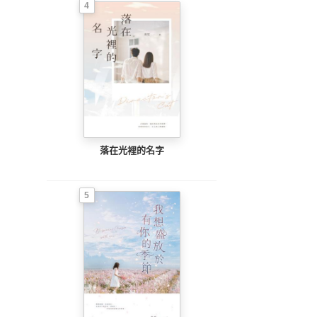
4
落在光裡的名字
5