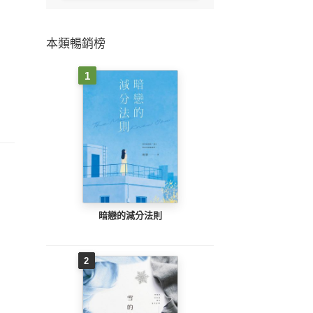
本類暢銷榜
1
暗戀的減分法則
2