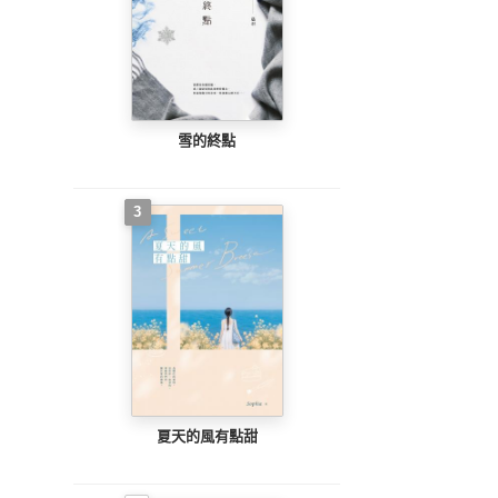
雪的終點
3
夏天的風有點甜