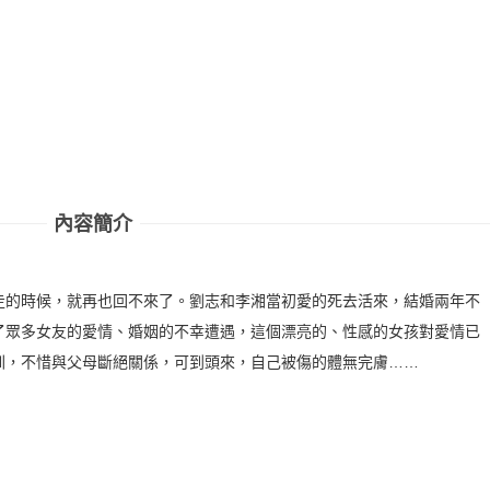
內容簡介
走的時候，就再也回不來了。劉志和李湘當初愛的死去活來，結婚兩年不
了眾多女友的愛情、婚姻的不幸遭遇，這個漂亮的、性感的女孩對愛情已
圳，不惜與父母斷絕關係，可到頭來，自己被傷的體無完膚……