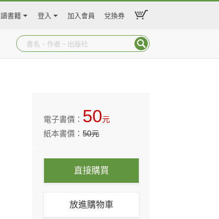
閱讀書籍
登入
加入會員
兌換券
50
電子書價：
元
紙本書價：
50
元
直接購買
放進購物車