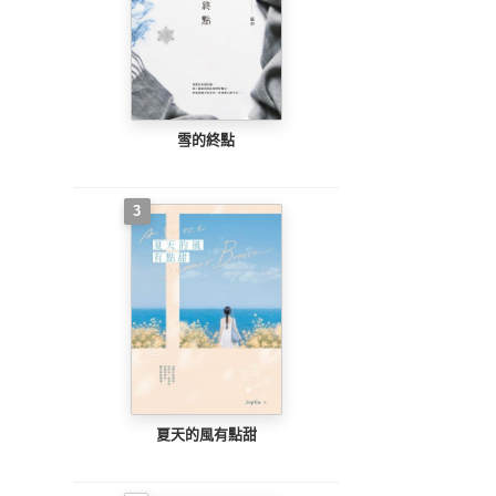
雪的終點
3
夏天的風有點甜