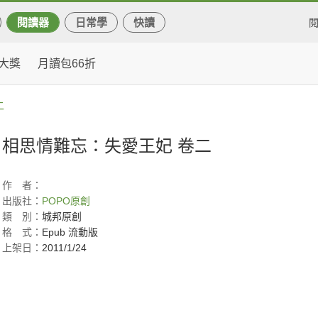
閱讀器
日常學
快讀
大獎
月讀包66折
二
相思情難忘：失愛王妃 卷二
作
者：
出版社：
POPO原創
類
別：
城邦原創
格
式：
Epub 流動版
上架日：
2011/1/24