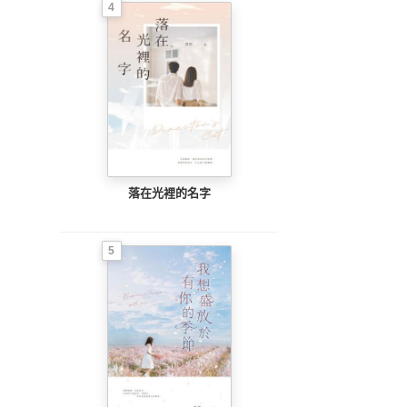
4
落在光裡的名字
5