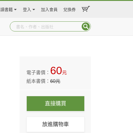
閱讀書籍
登入
加入會員
兌換券
60
電子書價：
元
紙本書價：
60
元
直接購買
放進購物車