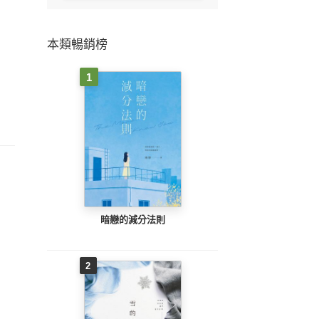
本類暢銷榜
1
暗戀的減分法則
2