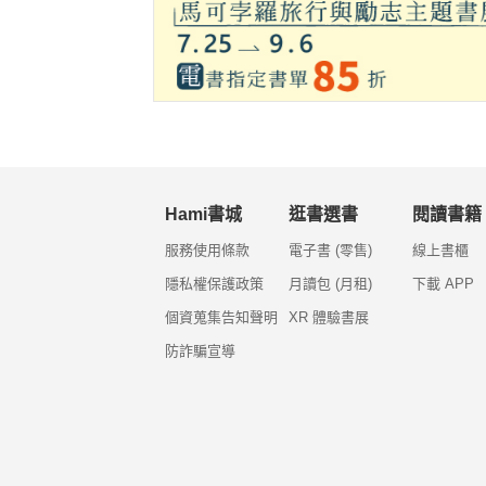
Hami書城
逛書選書
閱讀書籍
服務使用條款
電子書 (零售)
線上書櫃
隱私權保護政策
月讀包 (月租)
下載 APP
個資蒐集告知聲明
XR 體驗書展
防詐騙宣導