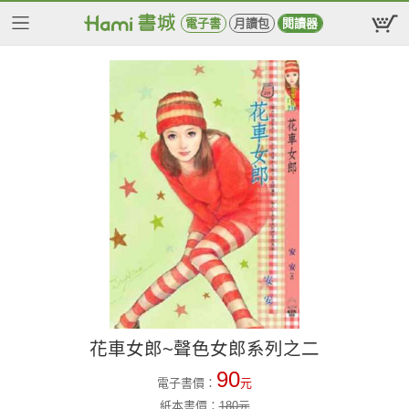
電子書
月讀包
閱讀器
花車女郎~聲色女郎系列之二
90
電子書價：
元
紙本書價：
180
元