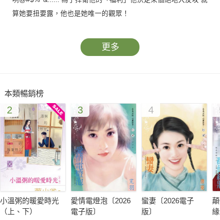
算她要扭要露，他也是她唯一的觀眾！
更多
本類暢銷榜
2
3
4
小溫粥的暖愛時光
愛情電燈泡〔2026
蠻妻〔2026電子
顛
（上、下）
電子版〕
版〕
緣