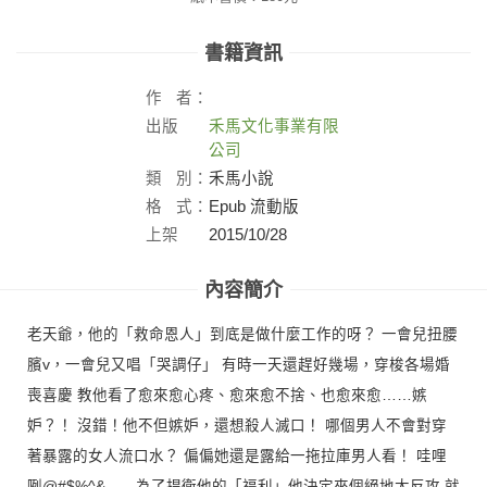
書籍資訊
作
者：
出版
禾馬文化事業有限
社：
公司
類
別：
禾馬小說
格
式：
Epub 流動版
上架
2015/10/28
日：
內容簡介
老天爺，他的「救命恩人」到底是做什麼工作的呀？ 一會兒扭腰
臏v，一會兒又唱「哭調仔」 有時一天還趕好幾場，穿梭各場婚
喪喜慶 教他看了愈來愈心疼、愈來愈不捨、也愈來愈……嫉
妒？！ 沒錯！他不但嫉妒，還想殺人滅口！ 哪個男人不會對穿
著暴露的女人流口水？ 偏偏她還是露給一拖拉庫男人看！ 哇哩
咧@#$%^&...... 為了捍衛他的「福利」他決定來個絕地大反攻 就