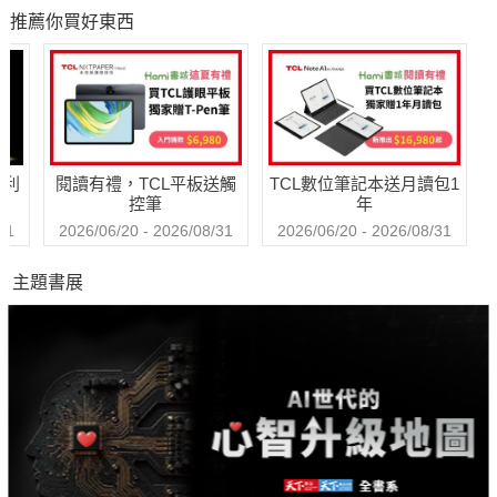
子
推薦你買好東西
哈利
閱讀有禮，TCL平板送觸
TCL數位筆記本送月讀包1
控筆
年
31
2026/06/20 - 2026/08/31
2026/06/20 - 2026/08/31
主題書展