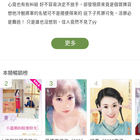
心竟也有些糾結 好不容易決定不放手，卻發現原來竟是個冒牌貨
想他冷魅將軍的名號可不是隨便得來的 這下子死罪可免，活罪必
是難逃！ 只是誰也沒想到，佳人竟然不見了ÿÿ
更多
本類暢銷榜
2
3
4