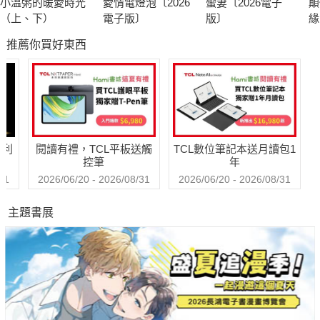
小溫粥的暖愛時光
愛情電燈泡〔2026
蠻妻〔2026電子
顛
（上、下）
電子版〕
版〕
緣
子
推薦你買好東西
哈利
閱讀有禮，TCL平板送觸
TCL數位筆記本送月讀包1
控筆
年
31
2026/06/20 - 2026/08/31
2026/06/20 - 2026/08/31
主題書展