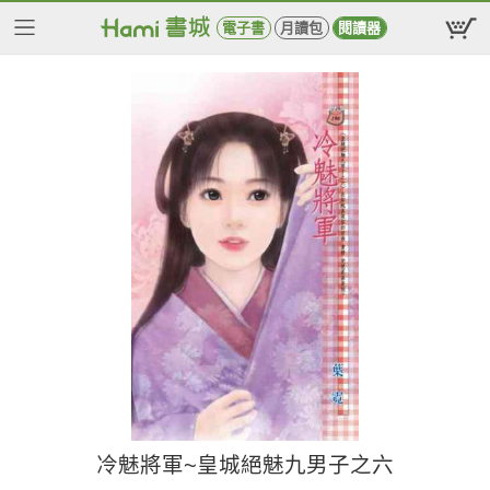
電子書
月讀包
閱讀器
冷魅將軍~皇城絕魅九男子之六