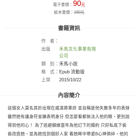
90
電子書價：
元
紙本書價：
180
元
書籍資訊
作
者：
出版
禾馬文化事業有限
社：
公司
類
別：
禾馬小說
格
式：
Epub 流動版
上架
2015/10/22
日：
內容簡介
這個女人莫名其妙出現在威凜將軍府 並自稱是他失散多年的表妹
雖然她有護身符金鍊表明身分 但怎麼看都無法入他的眼，更別說
得到他的心！ 為了逃避額娘當年為他訂下的婚約 只好私底下偷
偷改造她，並為她找到個好人家 看她眸中帶瓷B心神俱碎，他的