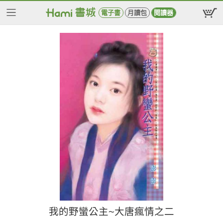
電子書
月讀包
閱讀器
我的野蠻公主~大唐瘋情之二