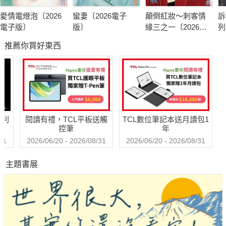
愛情電燈泡〔2026
蠻妻〔2026電子
顛倒紅妝～刺客情
訴
電子版〕
版〕
緣三之一〔2026電
列
子版〕
版
推薦你買好東西
哈利
閱讀有禮，TCL平板送觸
TCL數位筆記本送月讀包1
控筆
年
31
2026/06/20 - 2026/08/31
2026/06/20 - 2026/08/31
主題書展