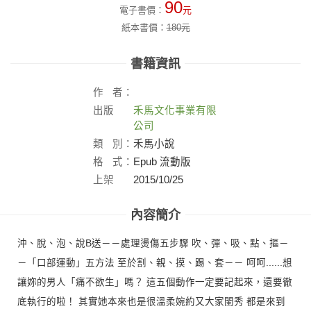
90
電子書價：
元
紙本書價：
180
元
書籍資訊
作
者：
出版
禾馬文化事業有限
社：
公司
類
別：
禾馬小說
格
式：
Epub 流動版
上架
2015/10/25
日：
內容簡介
沖、脫、泡、說B送－－處理燙傷五步驟 吹、彈、吸、點、摳－
－「口部運動」五方法 至於割、親、摸、踢、套－－ 呵呵......想
讓妳的男人「痛不欲生」嗎？ 這五個動作一定要記起來，還要徹
底執行的啦！ 其實她本來也是很溫柔婉約又大家閨秀 都是來到