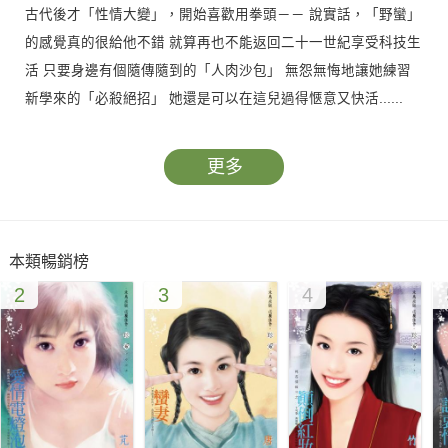
古代後才「性情大變」，開始喜歡用拳頭－－ 說實話，「野蠻」
的感覺真的很給他不錯 就算再也不能返回二十一世紀享受科技生
活 只要身邊有個隨傳隨到的「人肉沙包」 無怨無悔地讓她練習
新學來的「必殺絕招」 她還是可以在這兒過得愜意又快活......
更多
本類暢銷榜
2
3
4