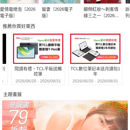
愛情電燈泡〔2026
蠻妻〔2026電子
顛倒紅妝～刺客情
訴
電子版〕
版〕
緣三之一〔2026電
列
子版〕
版
推薦你買好東西
哈利
閱讀有禮，TCL平板送觸
TCL數位筆記本送月讀包1
控筆
年
31
2026/06/20 - 2026/08/31
2026/06/20 - 2026/08/31
主題書展