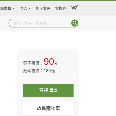
閱讀書籍
登入
加入會員
兌換券
90
電子書價：
元
紙本書價：
180
元
直接購買
放進購物車