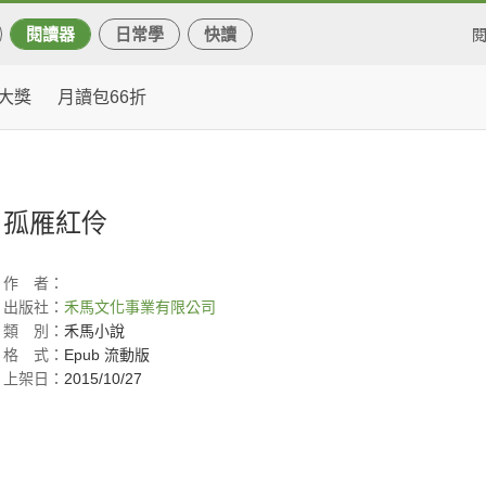
閱讀器
日常學
快讀
大獎
月讀包66折
孤雁紅伶
作
者：
出版社：
禾馬文化事業有限公司
類
別：
禾馬小說
格
式：
Epub 流動版
上架日：
2015/10/27