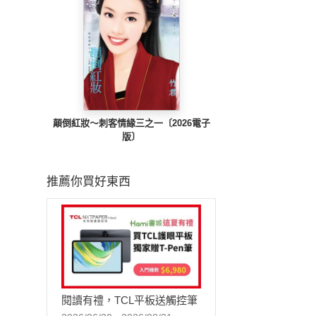
顛倒紅妝～刺客情緣三之一〔2026電子
版〕
推薦你買好東西
閱讀有禮，TCL平板送觸控筆