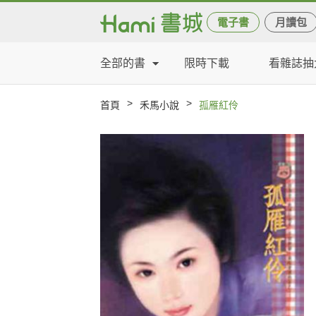
電子書
月讀包
全部的書
限時下載
看雜誌抽
>
>
首頁
禾馬小說
孤雁紅伶