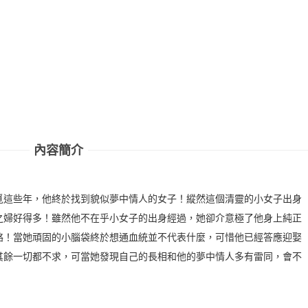
內容簡介
覓這些年，他終於找到貌似夢中情人的女子！縱然這個清靈的小女子出身
之婦好得多！雖然他不在乎小女子的出身經過，她卻介意極了他身上純正
絡！當她頑固的小腦袋終於想通血統並不代表什麼，可惜他已經答應迎娶
其餘一切都不求，可當她發現自己的長相和他的夢中情人多有雷同，會不