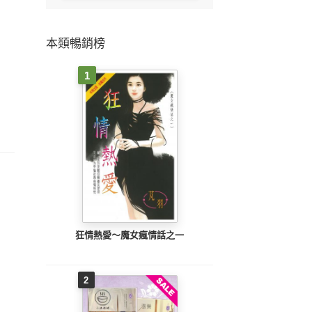
本類暢銷榜
1
狂情熱愛～魔女瘋情話之一
2