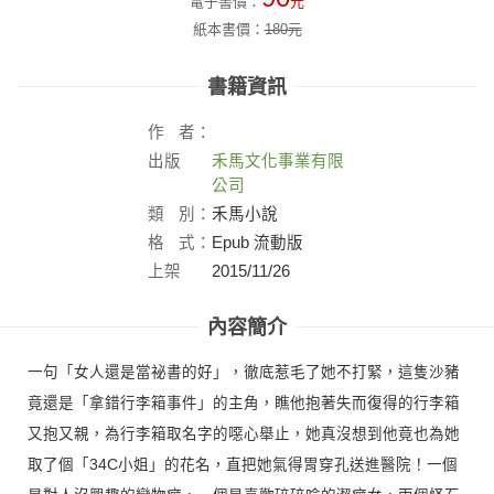
電子書價：
元
紙本書價：
180
元
書籍資訊
作
者：
出版
禾馬文化事業有限
社：
公司
類
別：
禾馬小說
格
式：
Epub 流動版
上架
2015/11/26
日：
內容簡介
一句「女人還是當祕書的好」，徹底惹毛了她不打緊，這隻沙豬
竟還是「拿錯行李箱事件」的主角，瞧他抱著失而復得的行李箱
又抱又親，為行李箱取名字的噁心舉止，她真沒想到他竟也為她
取了個「34C小姐」的花名，直把她氣得胃穿孔送進醫院！一個