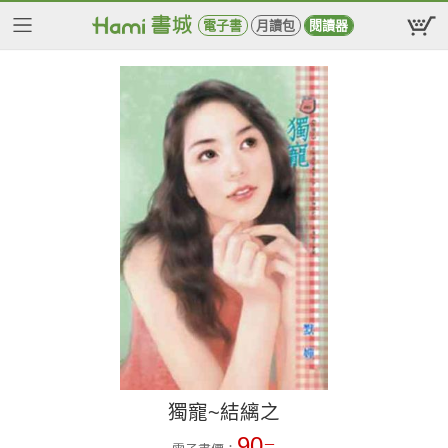
電子書
月讀包
閱讀器
獨寵~結縭之
90