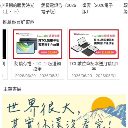
小溫粥的暖愛時光
愛情電燈泡〔2026
蠻妻〔2026電子
顛
（上、下）
電子版〕
版〕
緣
子
推薦你買好東西
哈利
閱讀有禮，TCL平板送觸
TCL數位筆記本送月讀包1
控筆
年
31
2026/06/20 - 2026/08/31
2026/06/20 - 2026/08/31
主題書展