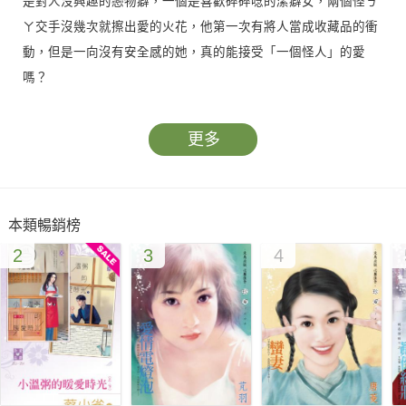
是對人沒興趣的戀物癖，一個是喜歡碎碎唸的潔癖女，兩個怪ㄎ
ㄚ交手沒幾次就擦出愛的火花，他第一次有將人當成收藏品的衝
動，但是一向沒有安全感的她，真的能接受「一個怪人」的愛
嗎？
更多
本類暢銷榜
2
3
4