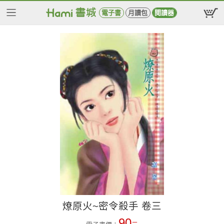
電子書
月讀包
閱讀器
燎原火~密令殺手 卷三
90