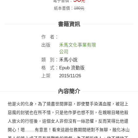
電子書價：
元
紙本書價：
180
元
書籍資訊
作
者：
出版
禾馬文化事業有限
社：
公司
類
別：
禾馬小說
格
式：
Epub 流動版
上架
2015/11/26
日：
內容簡介
他是火的化身，為了燒盡世間罪惡，即使雙手染滿血腥，被冠上
惡魔的封號也在所不惜，只是他作夢也想不到，在親眼目睹他殺
人放火的行徑後，這個女人非但沒有一絲恐懼，反而笑得比他還
開心！嗯........有意思！看來這趟任務期間絕對不無聊，融化冰山