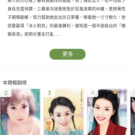
美人的芳心成了最有挑戰性的遊戲，為了親近佳人，他不惜放下
身段充當保鏢，三番兩次拯救她免於狂風浪蝶的糾纏，更捺著性
子開導勸解，努力幫助她走出往日夢魘，眼看她一寸寸軟化，他
就要贏得「冰火對抗」的最後勝利，誰知道一個半途殺出的「親
親表哥」卻把計畫全打亂......
更多
本類暢銷榜
2
3
4