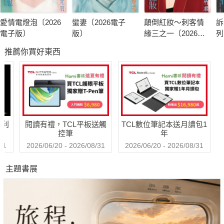
愛情電燈泡〔2026
蠻妻〔2026電子
顛倒紅妝～刺客情
訴
電子版〕
版〕
緣三之一〔2026電
列
子版〕
版
推薦你買好東西
哈利
閱讀有禮，TCL平板送觸
TCL數位筆記本送月讀包1
控筆
年
31
2026/06/20 - 2026/08/31
2026/06/20 - 2026/08/31
主題書展