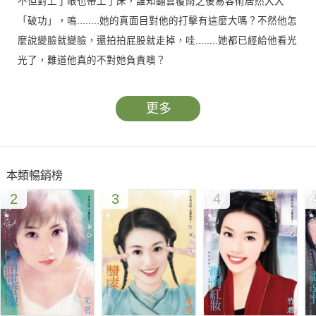
不但對上了眼也帶上了床，誰知翻雲覆雨之後易容術居然大大
「破功」，嗚........她的真面目對他的打擊有這麼大嗎？不然他怎
麼說變臉就變臉，還拍拍屁股就走掉，哇........她都已經給他看光
光了，難道他真的不對她負責噢？
更多
本類暢銷榜
2
3
4