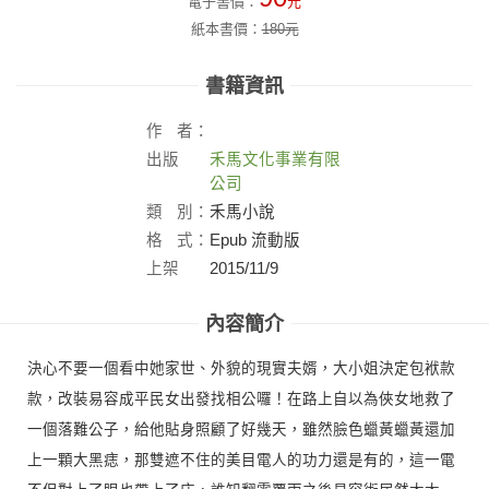
電子書價：
元
紙本書價：
180
元
書籍資訊
作
者：
出版
禾馬文化事業有限
社：
公司
類
別：
禾馬小說
格
式：
Epub 流動版
上架
2015/11/9
日：
內容簡介
決心不要一個看中她家世、外貌的現實夫婿，大小姐決定包袱款
款，改裝易容成平民女出發找相公囉！在路上自以為俠女地救了
一個落難公子，給他貼身照顧了好幾天，雖然臉色蠟黃蠟黃還加
上一顆大黑痣，那雙遮不住的美目電人的功力還是有的，這一電