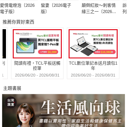
愛情電燈泡〔2026
蠻妻〔2026電子
顛倒紅妝～刺客情
訴
電子版〕
版〕
緣三之一〔2026電
列
子版〕
版
推薦你買好東西
哈利
閱讀有禮，TCL平板送觸
TCL數位筆記本送月讀包1
控筆
年
31
2026/06/20 - 2026/08/31
2026/06/20 - 2026/08/31
主題書展