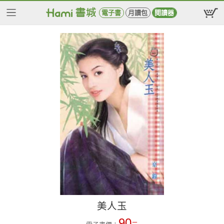
電子書
月讀包
閱讀器
美人玉
90