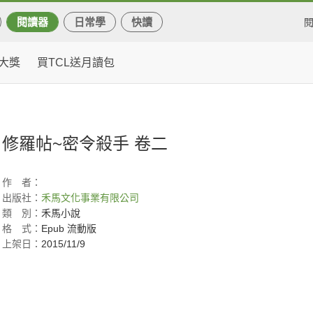
閱讀器
日常學
快讀
大獎
買TCL送月讀包
修羅帖~密令殺手 卷二
作
者：
出版社：
禾馬文化事業有限公司
類
別：
禾馬小說
格
式：
Epub 流動版
上架日：
2015/11/9