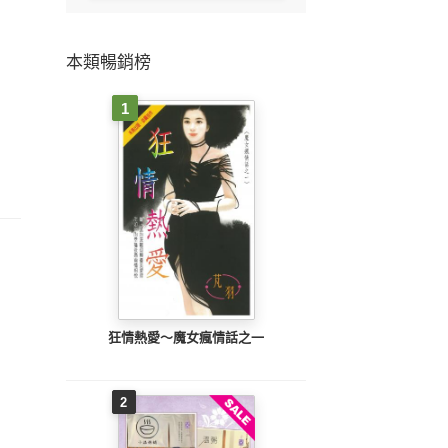
本類暢銷榜
1
狂情熱愛～魔女瘋情話之一
2