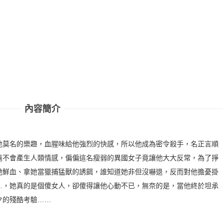
內容簡介
他莫名的樂趣，血腥味給他強烈的快感，所以他成為密令殺手，名正言順
遠不會產生人類情感，偏偏這名瘦弱的異國女子竟讓他大大反常，為了掙
她鮮血、拿她當獵捕猛獸的誘餌，誰知道她非但沒嚇退，反而對他擔憂掛
…，她真的是個傻女人，卻傻得讓他心動不已，無奈的是，當他終於坦承
夕的殘酷考驗……