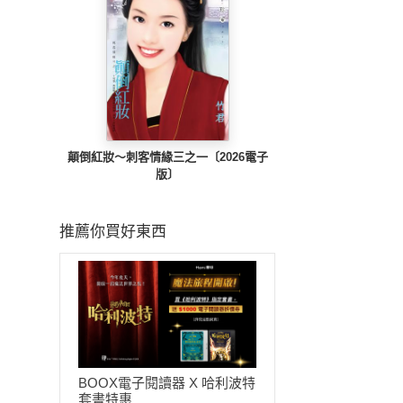
顛倒紅妝～刺客情緣三之一〔2026電子
版〕
推薦你買好東西
BOOX電子閱讀器 X 哈利波特
套書特惠