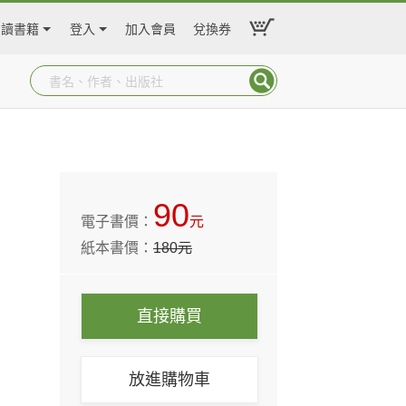
閱讀書籍
登入
加入會員
兌換券
90
電子書價：
元
紙本書價：
180
元
直接購買
放進購物車