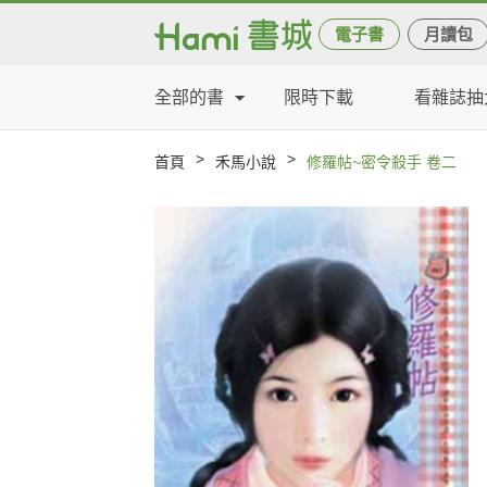
電子書
月讀包
全部的書
限時下載
看雜誌抽
>
>
首頁
禾馬小說
修羅帖~密令殺手 卷二