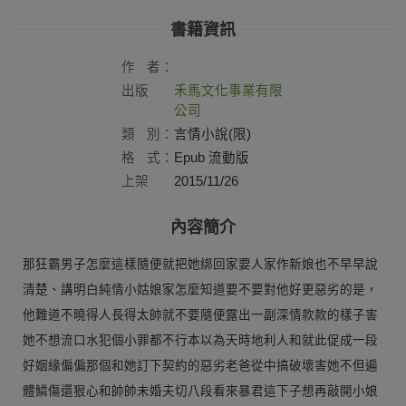
書籍資訊
作
者：
出版
禾馬文化事業有限
社：
公司
類
別：
言情小說(限)
格
式：
Epub 流動版
上架
2015/11/26
日：
內容簡介
那狂霸男子怎麼這樣隨便就把她綁回家要人家作新娘也不早早說
清楚、講明白純情小姑娘家怎麼知道要不要對他好更惡劣的是，
他難道不曉得人長得太帥就不要隨便露出一副深情款款的樣子害
她不想流口水犯個小罪都不行本以為天時地利人和就此促成一段
好姻緣偏偏那個和她訂下契約的惡劣老爸從中搞破壞害她不但遍
體鱗傷還狠心和帥帥未婚夫切八段看來暴君這下子想再敲開小娘