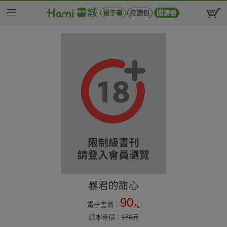
電子書
月讀包
閱讀器
暴君的甜心
90
電子書價：
元
紙本書價：
180
元