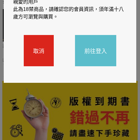
推薦你買好東西
親愛的用戶
此為18禁商品，請確認您的會員資訊，須年滿十八
歲方可瀏覽與購買。
哈利
閱讀有禮，TCL平板送觸
TCL數位筆記本送月讀包1
取消
前往登入
控筆
年
31
2026/06/20 - 2026/08/31
2026/06/20 - 2026/08/31
主題書展