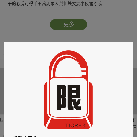
子的心房可得千軍萬馬眾人幫忙兼耍耍小伎倆才成！
更多
本類暢銷榜
2
3
4
貼身剪裁II：如癮
貼心情婦～魅惑之
情竊竹心～魅惑之
狂
六
四
情