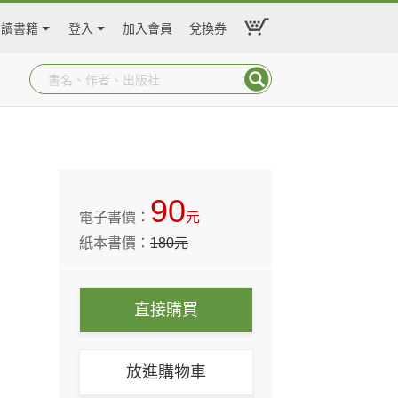
閱讀書籍
登入
加入會員
兌換券
90
電子書價：
元
紙本書價：
180
元
直接購買
放進購物車