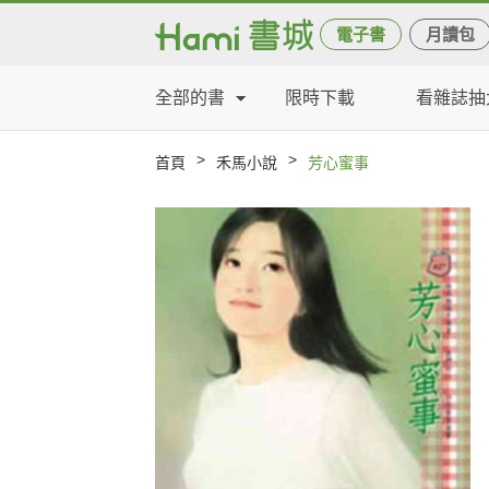
電子書
月讀包
全部的書
限時下載
看雜誌抽
>
>
首頁
禾馬小說
芳心蜜事