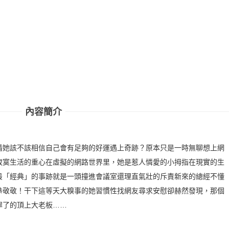
內容簡介
情她該不該相信自己會有足夠的好運遇上奇跡？原本只是一時無聊想上網
寂寞生活的重心在虛擬的網路世界里，她是惹人憐愛的小拇指在現實的生
最「經典」的事跡就是一頭撞進會議室還理直氣壯的斥責新來的總經不懂
恭敬敬！干下這等天大糗事的她習慣性找網友尋求安慰卻赫然發現，那個
罪了的頂上大老板……