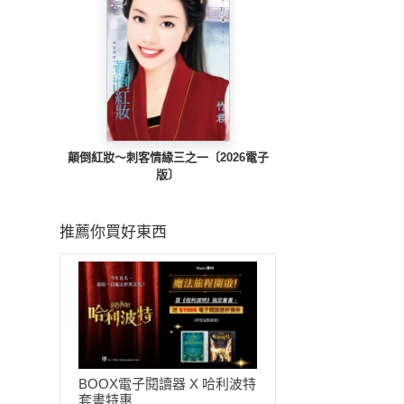
顛倒紅妝～刺客情緣三之一〔2026電子
版〕
推薦你買好東西
BOOX電子閱讀器 X 哈利波特
套書特惠