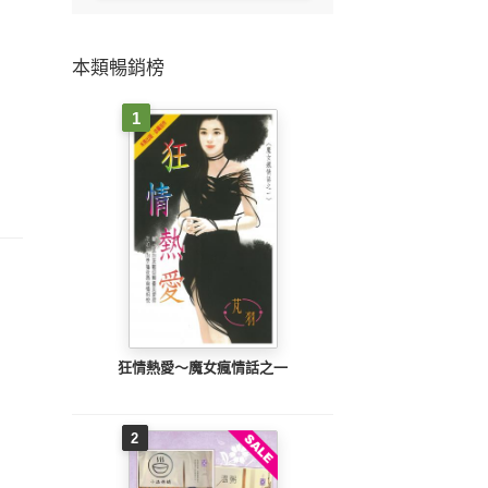
本類暢銷榜
1
狂情熱愛～魔女瘋情話之一
2