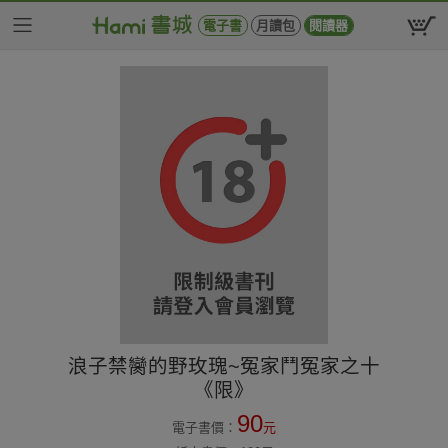
電子書
月讀包
閱讀器
浪子禁臠的野玫瑰~冤家鬥冤家之十
《限》
90
電子書價：
元