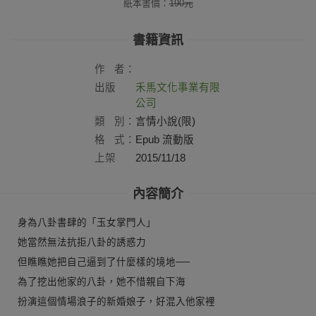
紙本書價：
190
元
書籍資訊
作
者：
出版
禾馬文化事業有限
社：
公司
類
別：
言情小說(限)
格
式：
Epub 流動版
上架
2015/11/18
日：
內容簡介
身為八卦書肆的「玉女掌門人」
她當然無法抗拒八卦的誘惑力
但瞧瞧她把自己逼到了什麼樣的境地──
為了挖出他家的八卦，她不惜親自下海
扮演這個情場浪子的新婚娘子，好混入他家裡