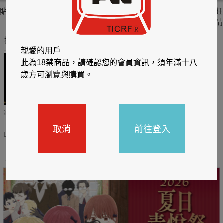
貼身剪裁II：如癮
貼心情婦～魅惑之
情竊竹心～魅惑之
狂
六
四
情
推薦你買好東西
親愛的用戶
此為18禁商品，請確認您的會員資訊，須年滿十八
歲方可瀏覽與購買。
哈利
閱讀有禮，TCL平板送觸
TCL數位筆記本送月讀包1
控筆
年
取消
前往登入
31
2026/06/20 - 2026/08/31
2026/06/20 - 2026/08/31
主題書展