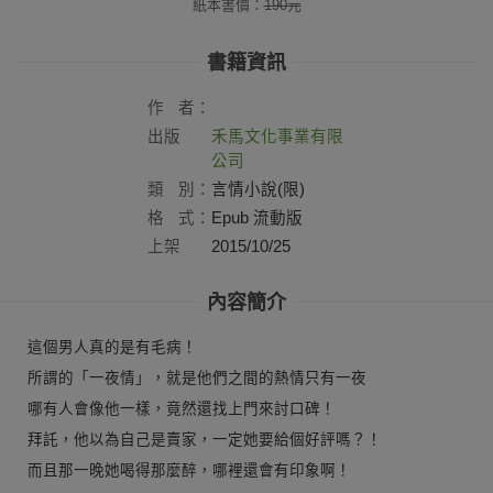
紙本書價：
190
元
書籍資訊
作
者：
出版
禾馬文化事業有限
社：
公司
類
別：
言情小說(限)
格
式：
Epub 流動版
上架
2015/10/25
日：
內容簡介
這個男人真的是有毛病！
所謂的「一夜情」，就是他們之間的熱情只有一夜
哪有人會像他一樣，竟然還找上門來討口碑！
拜託，他以為自己是賣家，一定她要給個好評嗎？！
而且那一晚她喝得那麼醉，哪裡還會有印象啊！