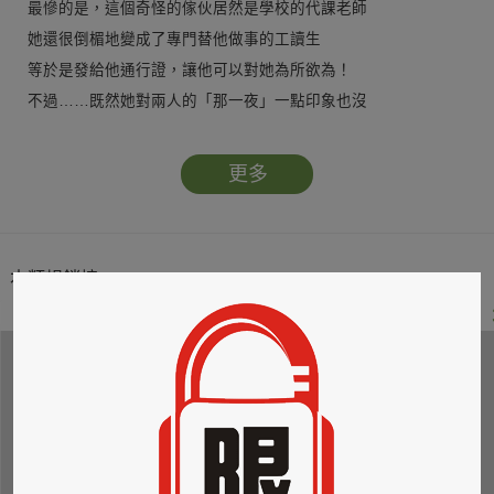
最慘的是，這個奇怪的傢伙居然是學校的代課老師
她還很倒楣地變成了專門替他做事的工讀生
等於是發給他通行證，讓他可以對她為所欲為！
不過……既然她對兩人的「那一夜」一點印象也沒
趁這個機會來「溫故知新」也是不錯滴──
沒想到她這一試，從此就被這個男人纏得更緊
更多
女王氣勢更是不敵他的忠狗攻勢，消失得乾乾淨淨──
為了不違反學校的龜毛規矩，她只好效法其他人
也來玩一場「偷偷在戀愛」的遊戲……
本類暢銷榜
5
1
2