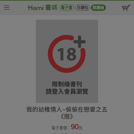
電子書
月讀包
閱讀器
我的幼稚情人~偷偷在戀愛之五
《限》
90
電子書價：
元