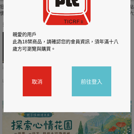
狂肆情夫《情夫V.S
柏捷頓家族系列
貼身剪裁II：如癮
貼
情婦 2》
III：紳士的邀約【增
六
訂版】
推薦你買好東西
親愛的用戶
此為18禁商品，請確認您的會員資訊，須年滿十八
歲方可瀏覽與購買。
哈利
閱讀有禮，TCL平板送觸
TCL數位筆記本送月讀包1
控筆
年
取消
前往登入
31
2026/06/20 - 2026/08/31
2026/06/20 - 2026/08/31
主題書展