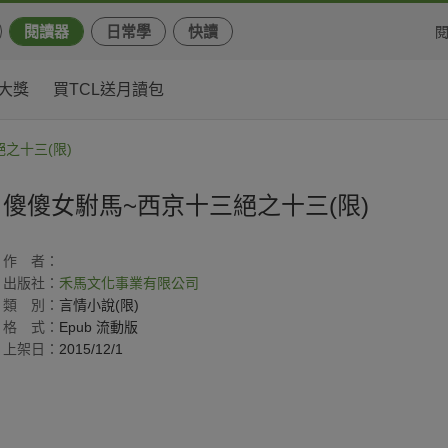
閱讀器
日常學
快讀
大獎
買TCL送月讀包
之十三(限)
傻傻女駙馬~西京十三絕之十三(限)
作
者：
出版社：
禾馬文化事業有限公司
類
別：
言情小說(限)
格
式：
Epub 流動版
上架日：
2015/12/1