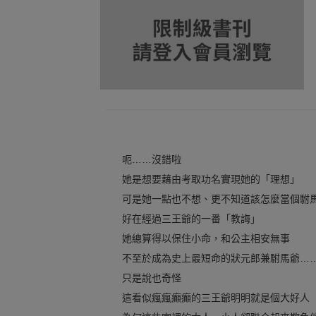
呃……沒錯啦
她是想要藉由考取功名實現她的「理想」
可是她一點也不想、更不知道該怎麼當個駙
好在經過三王爺的一番「教誨」
她總算得以保住小命，和公主相安無事
不至於成為史上最短命的狀元郎兼駙馬爺…
只是說也奇怪
這看似瘋瘋癲癲的三王爺明明就是個大好人