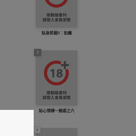
貼身剪裁II：如癮
3
貼心情婦～魅惑之六
4