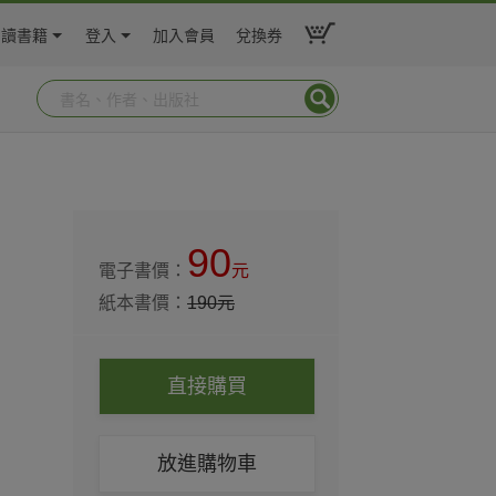
閱讀書籍
登入
加入會員
兌換券
90
電子書價：
元
紙本書價：
190
元
直接購買
放進購物車