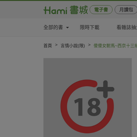
電子書
月讀包
全部的書
限時下載
看雜誌抽
>
>
首頁
言情小說(限)
傻傻女駙馬~西京十三絕