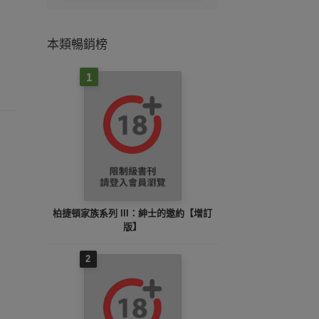
本類暢銷榜
1
柏捷頓家族系列 III：紳士的邀約【增訂
版】
2