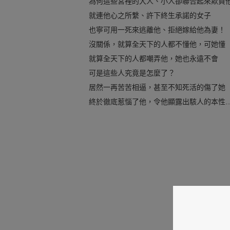
為何這些宮裡的大人、小人卻聯合起來欺負
就連他心之所繫、許下終生承諾的女子
也寧可用一死來逃離他、拒絕嫁給他為妻！
沒關係，就算全天下的人都不懂他，可她懂
就算全天下的人都嘲弄他，她也永遠不會
可是這些人究竟是怎麼了？
居然一再苦苦相逼，甚至不知死活的傷了她
終於徹底惹惱了他，令他顯露出駭人的本性