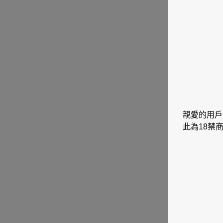
親愛的用戶
此為18禁