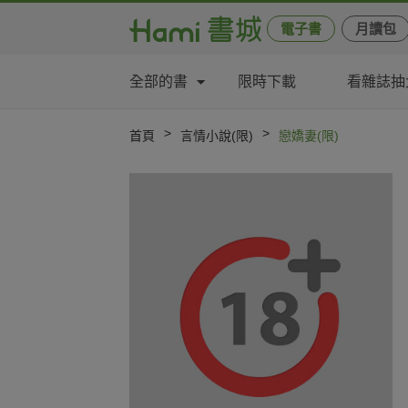
電子書
月讀包
全部的書
限時下載
看雜誌抽
>
>
首頁
言情小說(限)
戀嬌妻(限)