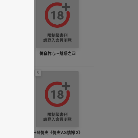
情竊竹心～魅惑之四
5
狂肆情夫《情夫V.S情婦 2》