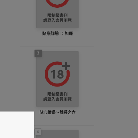
貼身剪裁II：如癮
3
貼心情婦～魅惑之六
4