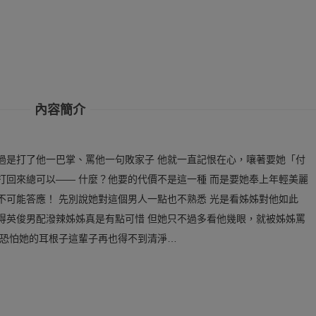
內容簡介
過是打了他一巴掌、罵他一句敗家子 他就一直記恨在心，嚷著要她「付
打回來總可以—— 什麼？他要的代價不是這一種 而是要她奉上年輕美麗
不可能答應！ 先別說她對這個男人一點也不熟悉 光是看姊姊對他如此
得英俊男配潑辣姊姊真是有點可惜 但她只不過多看他幾眼，就被姊姊罵
 恐怕她的耳根子這輩子再也得不到清淨…