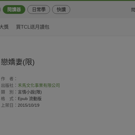
閱讀器
日常學
快讀
大獎
買TCL送月讀包
戀嬌妻(限)
作
者：
出版社：
禾馬文化事業有限公司
類
別：
言情小說(限)
格
式：
Epub 流動版
上架日：
2015/10/19