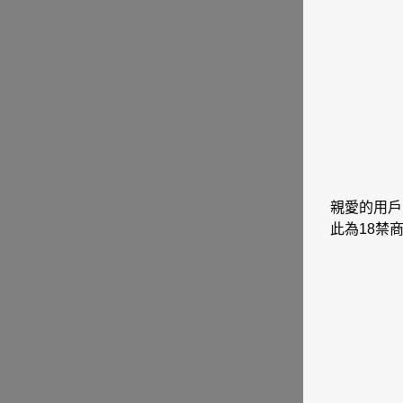
親愛的用戶
此為18禁