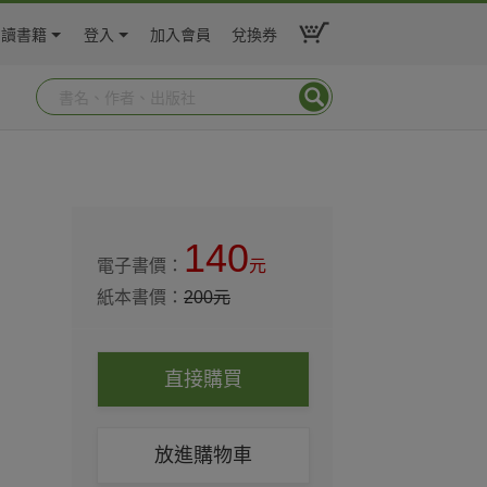
閱讀書籍
登入
加入會員
兌換券
140
電子書價：
元
紙本書價：
200
元
直接購買
放進購物車