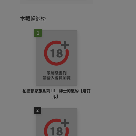
本類暢銷榜
1
柏捷頓家族系列 III：紳士的邀約【增訂
版】
2