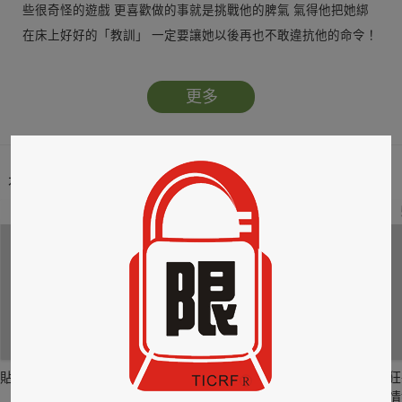
些很奇怪的遊戲 更喜歡做的事就是挑戰他的脾氣 氣得他把她綁
在床上好好的「教訓」 一定要讓她以後再也不敢違抗他的命令！
更多
本類暢銷榜
2
3
4
貼身剪裁II：如癮
貼心情婦～魅惑之
情竊竹心～魅惑之
狂
六
四
情