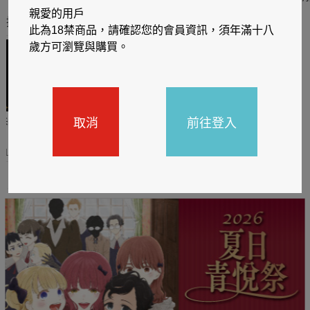
親愛的用戶
推薦你買好東西
此為18禁商品，請確認您的會員資訊，須年滿十八
歲方可瀏覽與購買。
取消
前往登入
哈利
閱讀有禮，TCL平板送觸
TCL數位筆記本送月讀包1
控筆
年
31
2026/06/20 - 2026/08/31
2026/06/20 - 2026/08/31
主題書展