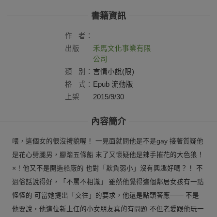
書籍資訊
作
者：
出版
禾馬文化事業有限
社：
公司
類
別：
言情小說(限)
格
式：
Epub 流動版
上架
2015/9/30
日：
內容簡介
喂，這個女的很沒禮貌喔！ 一見面就問他是不是gay 接著質疑他
是花心劈腿男，腳踏五條船 末了又懷疑他是辣手摧花的大色狼！
×！他又不是開造船廠的 也對「欺負弱小」沒有興趣好嗎？！ 不
過俗話說得好，「不罵不相識」 雖然他覺得這個鄰居女孩有一點
怪怪的 可當她提出「交往」的要求，他還是點頭答應—— 不是
他要說，他這位新上任的小女朋友真的有問題 不但老愛跟他玩一