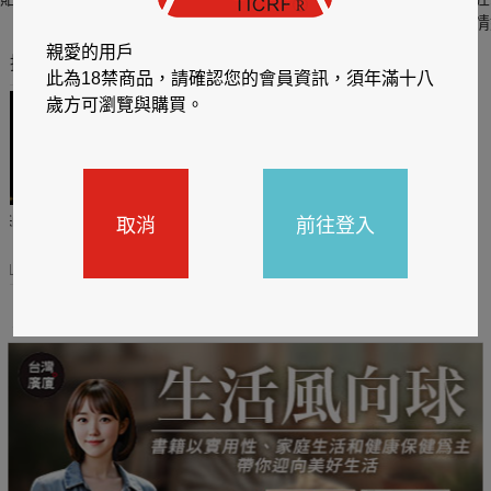
六
四
情
親愛的用戶
推薦你買好東西
此為18禁商品，請確認您的會員資訊，須年滿十八
歲方可瀏覽與購買。
取消
前往登入
哈利
閱讀有禮，TCL平板送觸
TCL數位筆記本送月讀包1
控筆
年
31
2026/06/20 - 2026/08/31
2026/06/20 - 2026/08/31
主題書展