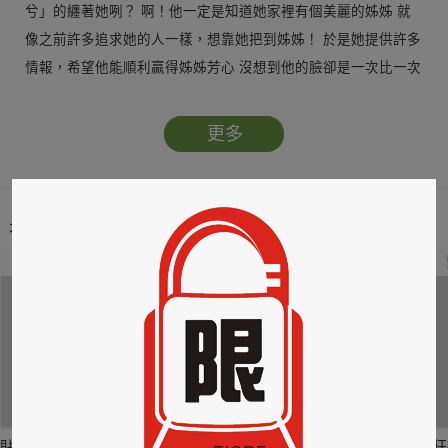
兮」的纏著她咧？ 啊！他一定是知道她家裡有個美麗的姊姊 就
像之前許多追求她的人一樣，想靠她把到姊姊！ 於是她提供許多
情報，希望他能順利贏得姊姊芳心 沒想到他的臉卻是一次比一次
臭，還對她發脾氣…
更多
本類暢銷榜
2
3
4
貼身剪裁II：如癮
貼心情婦～魅惑之
情竊竹心～魅惑之
狂