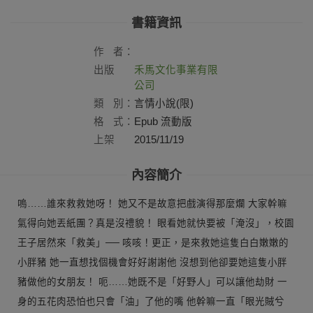
書籍資訊
作
者：
出版
禾馬文化事業有限
社：
公司
類
別：
言情小說(限)
格
式：
Epub 流動版
上架
2015/11/19
日：
內容簡介
嗚……誰來救救她呀！ 她又不是故意把戲演得那麼爛 大家幹嘛
氣得向她丟紙團？真是沒禮貌！ 眼看她就快要被「淹沒」，校園
王子居然來「救美」── 咳咳！更正，是來救她這隻白白嫩嫩的
小胖豬 她一直想找個機會好好謝謝他 沒想到他卻要她這隻小胖
豬做他的女朋友！ 呃……她既不是「好野人」可以讓他劫財 一
身的五花肉恐怕也只會「油」了他的嘴 他幹嘛一直「眼光賊兮