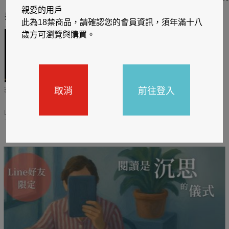
親愛的用戶
推薦你買好東西
此為18禁商品，請確認您的會員資訊，須年滿十八
歲方可瀏覽與購買。
取消
前往登入
哈利
閱讀有禮，TCL平板送觸
TCL數位筆記本送月讀包1
控筆
年
31
2026/06/20 - 2026/08/31
2026/06/20 - 2026/08/31
主題書展