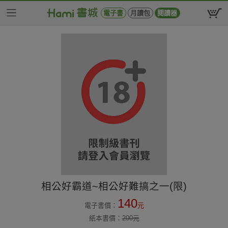
電子書
月讀包
閱讀器
相公好霸道~相公好難搞之一(限)
140
電子書價：
元
紙本書價：
200
元