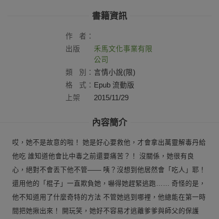
書籍資訊
作
者：
出版
禾馬文化事業有限
社：
公司
類
別：
言情小說(限)
格
式：
Epub 流動版
上架
2015/11/29
日：
內容簡介
哎，她不是故意的啦！ 她是好心要救他，才會拿出萬靈解毒丹給
他吃 誰知道他會比中毒之前還要痛苦？！ 沒關係，她很有良
心，絕對不會丟下他不管—— 咦？沒想到他居然會「吃人」耶！
還用他的「棍子」一直欺負她，嚇得她趕緊逃跑…… 奇怪的是，
他不知道用了什麼奇特的方法 不管她逃到哪裡，他總能在第一時
間把她揪出來！ 開玩笑，她好不容易才逃離爹爹與師父的保護