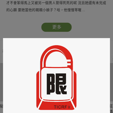
才不會笨得馬上又被另一個男人管得死死的呢 況且她還有未完成
的心願 要她當他的親親小娘子？哈，他慢慢等喔…
更多
本類暢銷榜
2
3
4
貼身剪裁II：如癮
貼心情婦～魅惑之
情竊竹心～魅惑之
狂
六
四
情