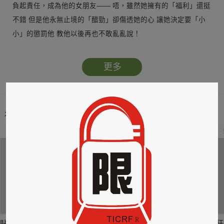
負起責任，成為他的女朋友—— 唔，雖然她擁有的「福利」還挺
不錯 但是他永無止境的「醋勁」卻傷透她的心 讓她決定要「小
小」的懲罰他 教他以後再也不敢亂亂說！
更多
本類暢銷榜
2
3
4
貼身剪裁II：如癮
貼心情婦～魅惑之
情竊竹心～魅惑之
狂