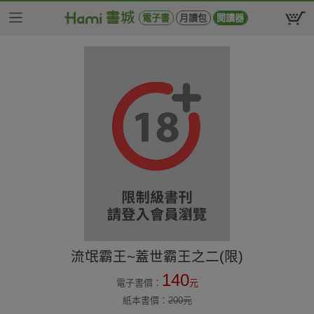
電子書
月讀包
閱讀器
流氓霸王~蓋世霸王之二(限)
140
電子書價：
元
紙本書價：
200
元