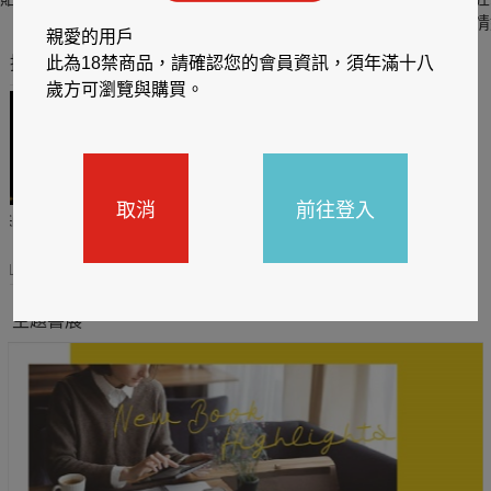
六
四
情
親愛的用戶
推薦你買好東西
此為18禁商品，請確認您的會員資訊，須年滿十八
歲方可瀏覽與購買。
取消
前往登入
哈利
閱讀有禮，TCL平板送觸
TCL數位筆記本送月讀包1
控筆
年
31
2026/06/20 - 2026/08/31
2026/06/20 - 2026/08/31
主題書展