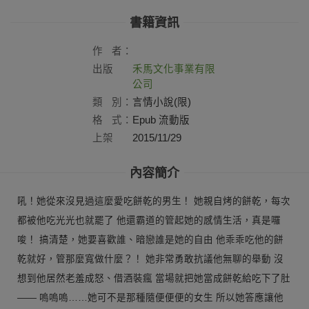
書籍資訊
作
者：
出版
禾馬文化事業有限
社：
公司
類
別：
言情小說(限)
格
式：
Epub 流動版
上架
2015/11/29
日：
內容簡介
吼！她從來沒見過這麼愛吃餅乾的男生！ 她親自烤的餅乾，每次
都被他吃光光也就罷了 他還霸道的管起她的感情生活，真是囉
唆！ 搞清楚，她要喜歡誰、暗戀誰是她的自由 他乖乖吃他的餅
乾就好，管那麼寬做什麼？！ 她非常勇敢抗議他無聊的舉動 沒
想到他居然老羞成怒、借酒裝瘋 當場就把她當成餅乾給吃下了肚
—— 嗚嗚嗚……她可不是那種隨便便便的女生 所以她答應讓他