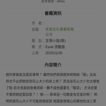
紙本書價：
200
元
書籍資訊
作
者：
出版
禾馬文化事業有限
社：
公司
類
別：
言情小說(限)
格
式：
Epub 流動版
上架
2015/11/26
日：
內容簡介
她的爹娘是怎麼回事啊？ 雖然他們很想趕快把她給「銷」出去
但也不必把她送到花心大少的床上吧？ 而且這花心大少也太猴急
了點 初次見面就急著洞房，難不成他還要先「驗貨」 才決定要
不要把她迎娶回家？！ 哦——原來這一切都是有苦衷的啊！ 明
明知道花心大少不可能對她認真 她還是很壞心的跟他約法三章