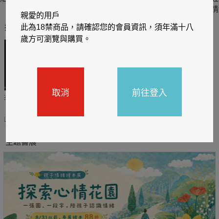
六
四
情
親愛的用戶
推薦你買好東西
此為18禁商品，請確認您的會員資訊，須年滿十八
歲方可瀏覽與購買。
取消
前往登入
哈利
閱讀有禮，TCL平板送觸
TCL數位筆記本送月讀包1
控筆
年
31
2026/06/20 - 2026/08/31
2026/06/20 - 2026/08/31
主題書展