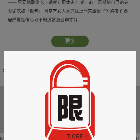
—— 只要他敢偷吃，她就立即休夫！ 她一心一意期待自己的夫
君偷吃被「抓包」 可當有女人真的找上門來說懷了他的孩子 她
居然驚慌傷心地不知道該怎麼辦才好…
更多
本類暢銷榜
2
3
4
貼身剪裁II：如癮
貼心情婦～魅惑之
情竊竹心～魅惑之
狂