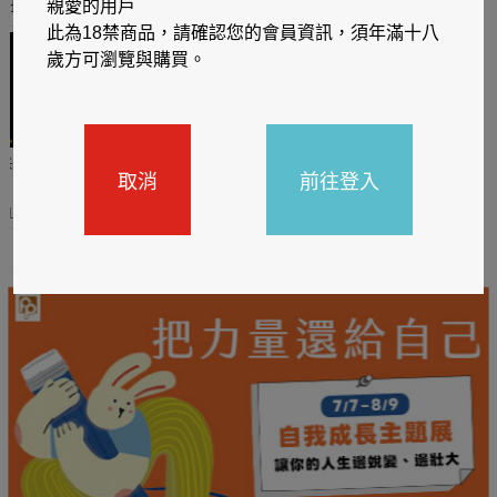
推薦你買好東西
親愛的用戶
此為18禁商品，請確認您的會員資訊，須年滿十八
歲方可瀏覽與購買。
哈利
閱讀有禮，TCL平板送觸
TCL數位筆記本送月讀包1
取消
前往登入
控筆
年
31
2026/06/20 - 2026/08/31
2026/06/20 - 2026/08/31
主題書展