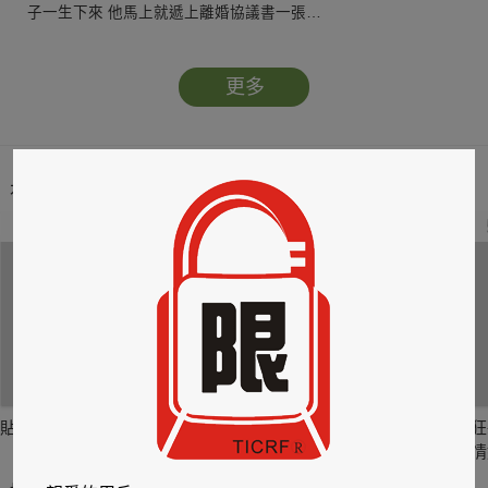
子一生下來 他馬上就遞上離婚協議書一張…
更多
本類暢銷榜
2
3
4
貼身剪裁II：如癮
貼心情婦～魅惑之
情竊竹心～魅惑之
狂
六
四
情