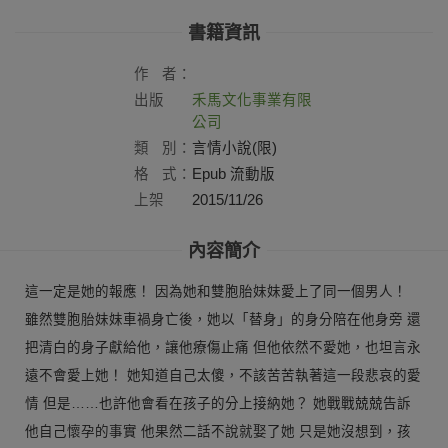
書籍資訊
作
者：
出版
禾馬文化事業有限
社：
公司
類
別：
言情小說(限)
格
式：
Epub 流動版
上架
2015/11/26
日：
內容簡介
這一定是她的報應！ 因為她和雙胞胎妹妹愛上了同一個男人！
雖然雙胞胎妹妹車禍身亡後，她以「替身」的身分陪在他身旁 還
把清白的身子獻給他，讓他療傷止痛 但他依然不愛她，也坦言永
遠不會愛上她！ 她知道自己太傻，不該苦苦執著這一段悲哀的愛
情 但是……也許他會看在孩子的分上接納她？ 她戰戰兢兢告訴
他自己懷孕的事實 他果然二話不說就娶了她 只是她沒想到，孩