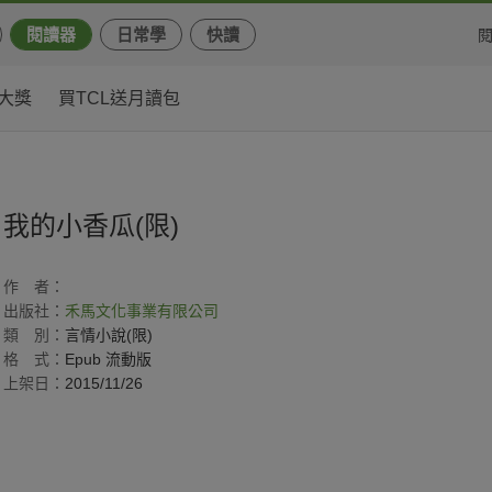
閱讀器
日常學
快讀
大獎
買TCL送月讀包
我的小香瓜(限)
作
者：
出版社：
禾馬文化事業有限公司
類
別：
言情小說(限)
格
式：
Epub 流動版
上架日：
2015/11/26