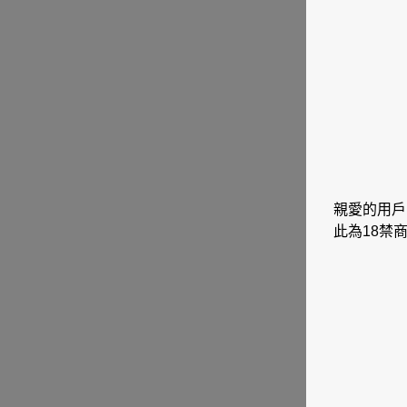
親愛的用戶
此為18禁