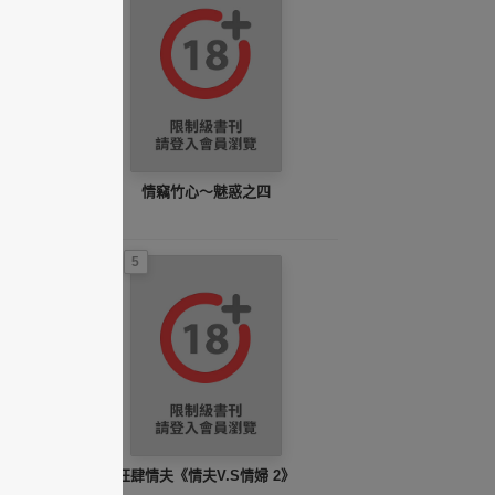
情竊竹心～魅惑之四
5
狂肆情夫《情夫V.S情婦 2》