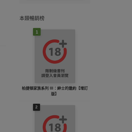
本類暢銷榜
1
柏捷頓家族系列 III：紳士的邀約【增訂
版】
2