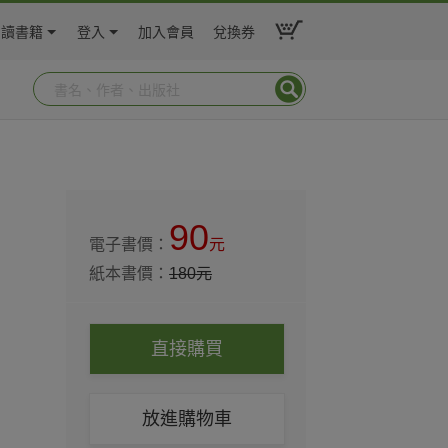
閱讀書籍
登入
加入會員
兌換券
90
電子書價：
元
紙本書價：
180
元
直接購買
放進購物車