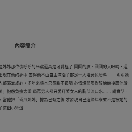
內容簡介
是姊姊那位傻呼呼的死黨還真是可愛極了 圓圓的臉、圓圓的大眼睛，還
出現在他的夢中 害得他不由自主滿腦子都是一大堆黃色廢料…… 明明她
人都毫無戒心，多年來根本只長胸不長腦 心情煩悶喝得醉醺醺後跟他訴
瓜」抱怨負擔太重 痛罵男人都只愛盯著女人的胸部流口水…… 說實話，
，當他把「香瓜姊姊」據為己有之後 才發現自己這些年來並不是被她的
了這個小笨蛋…