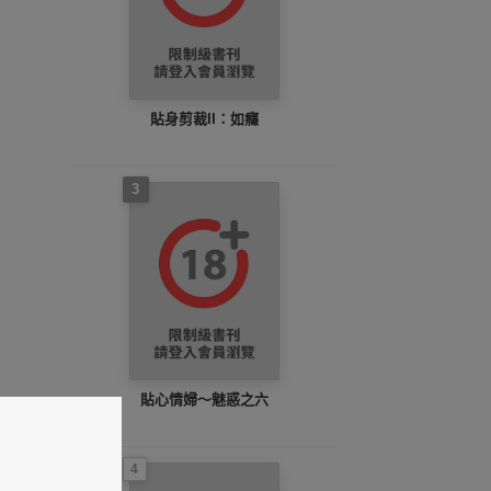
貼身剪裁II：如癮
3
貼心情婦～魅惑之六
4