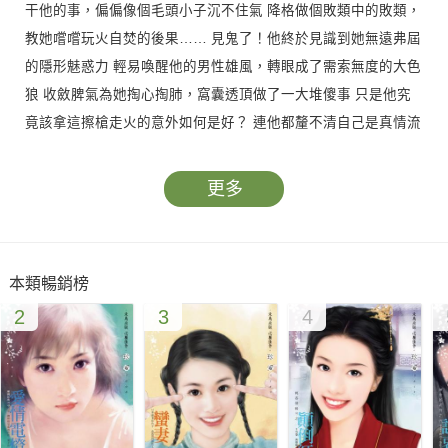
干他的事，偏偏像個毛頭小子沉不住氣 降格做個敗類中的敗類，
教她嚐嚐玩火自焚的後果…… 見鬼了！他終於見識到她無遠弗屆
的隱形魅惑力 輕易喚醒他的男性雄風，轉眼成了需索無度的大色
狼 收斂脾氣為她掏心掏肺，窩囊透頂做了一大堆傻事 只是他究
竟該拿這擦槍走火的意外如何是好？ 連他都釐不清自己是真情流
露，冰封的心門逐漸融化 還是激情過剩佔人便宜，根本沒打算向
「備胎」負責…
更多
本類暢銷榜
2
3
4