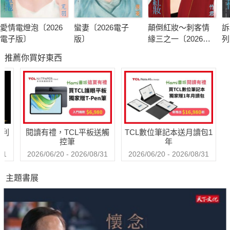
愛情電燈泡〔2026
蠻妻〔2026電子
顛倒紅妝～刺客情
訴
電子版〕
版〕
緣三之一〔2026電
列
子版〕
版
推薦你買好東西
哈利
閱讀有禮，TCL平板送觸
TCL數位筆記本送月讀包1
控筆
年
31
2026/06/20 - 2026/08/31
2026/06/20 - 2026/08/31
主題書展