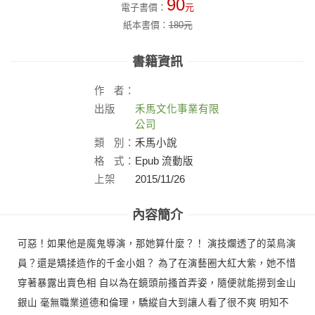
90
電子書價：
元
紙本書價：
180
元
書籍資訊
作
者：
出版
禾馬文化事業有限
社：
公司
類
別：
禾馬小說
格
式：
Epub 流動版
上架
2015/11/26
日：
內容簡介
可惡！如果他是魔鬼導演，那她算什麼？！ 演技爛透了的菜鳥演
員？還是矯揉造作的千金小姐？ 為了在演藝圈大紅大紫，她不惜
穿著暴露出賣色相 自以為在鏡頭前搔首弄姿，隨便就能撈到金山
銀山 毫無職業道德和倫理，驕縱自大到讓人看了很不爽 明知不