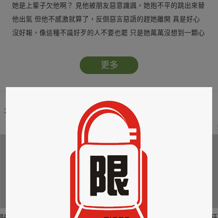
她是上輩子欠他啊？ 見他被朋友惡意譏諷，她抱不平的跳出來替
他出氣 但他不感激就算了，反倒惡言惡語的趕她離開 真是好心
沒好報，像這種不識好歹的人不要也罷 只是她萬萬沒想到一顆心
就此遺留在他身上…
更多
本類暢銷榜
2
3
4
貼身剪裁II：如癮
貼心情婦～魅惑之
情竊竹心～魅惑之
狂