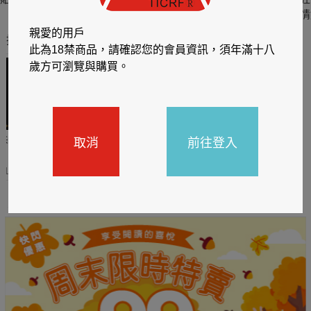
六
四
情
親愛的用戶
推薦你買好東西
此為18禁商品，請確認您的會員資訊，須年滿十八
歲方可瀏覽與購買。
取消
前往登入
哈利
閱讀有禮，TCL平板送觸
TCL數位筆記本送月讀包1
控筆
年
31
2026/06/20 - 2026/08/31
2026/06/20 - 2026/08/31
主題書展