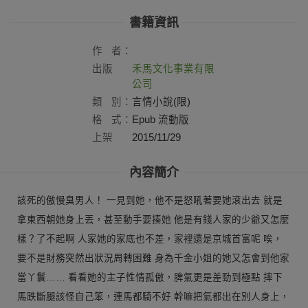
書籍資訊
作
者：
出版
禾馬文化事業有限
社：
公司
類
別：
言情小說(限)
格
式：
Epub 流動版
上架
2015/11/29
日：
內容簡介
該死的傲慢臭男人！ 一見到她，他不是怒吼著要她滾出去 就是
拿東西朝她身上丟，甚至動手要揍她 他是有錢人家的少爺又怎麼
樣？了不起啊 人家她的家底也不差，家裡還是京城首富呢 唉，
要不是財務突然出狀況周轉困難 身為千金小姐的她又怎會到他家
當丫鬟…… 看看她的主子性情孤傲，脾氣更是差勁到極點 摔下
馬跌斷腿該怪自己笨，連馬都騎不好 幹嘛把氣都出在別人身上，