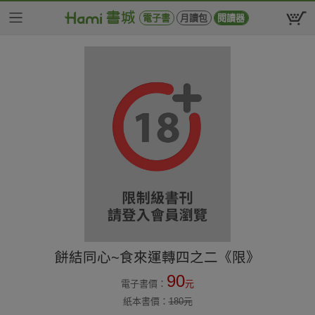
電子書
月讀包
閱讀器
餅結同心~食來運轉四之二《限》
90
電子書價：
元
紙本書價：
180
元