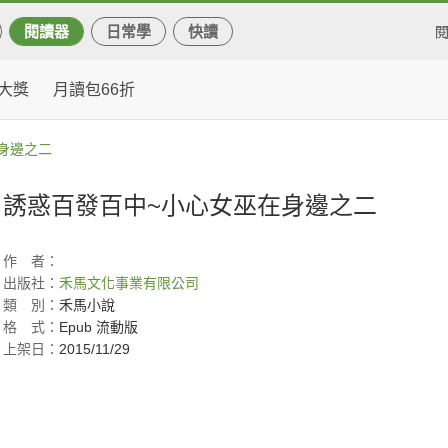
閱讀器
日常學
快讀
大獎
月讀包66折
身邊之二
誘惑百發百中~小心女巫在身邊之二
作
者：
出版社：
禾馬文化事業有限公司
類
別：
禾馬小說
格
式：
Epub 流動版
上架日：
2015/11/29