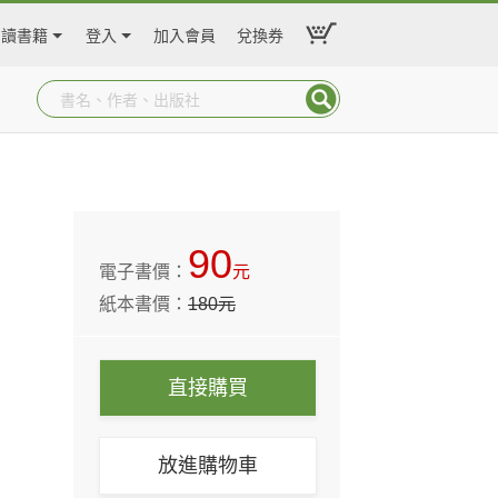
閱讀書籍
登入
加入會員
兌換券
90
電子書價：
元
紙本書價：
180
元
直接購買
放進購物車