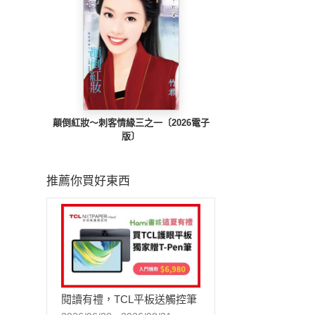
顛倒紅妝～刺客情緣三之一〔2026電子
版〕
推薦你買好東西
閱讀有禮，TCL平板送觸控筆