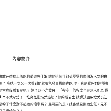
內容簡介
膽敢在婚禮上落跑的愛哭鬼伴娘 讓他這個伴郎孤零零的像個沒人要的白
嗎？ 瞧她一次又一次看到他就臉色發白拔腿逃跑 厚，真是受夠她這種膽
他當病貓戲耍是吧？ 這丫頭不光愛哭，「帶塞」的程度也是無人能及 做
 再不就是點了一堆奇怪蠟燭差點燒了他的辦公室 她還試圖用媲美長江
是幹了什麼對不起她的壞事嗎？ 最可惡的是，她害他見到她生氣，見不