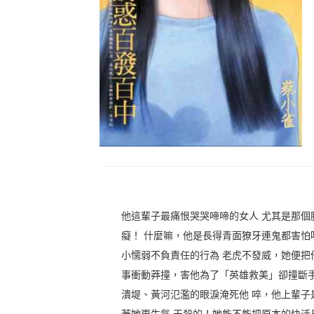
他這輩子最痛恨哭哭啼啼的女人 尤其是那個
癡！ 什麼嘛，他是長得青面獠牙連鬼都害怕
小懦弱不負責任的行為 老虎不發威，她便把
事衝動莽撞，害他為了「英雄救美」卻撞斷手
潰堤、黃河氾濫的眼淚淹死他 啐，他上輩子