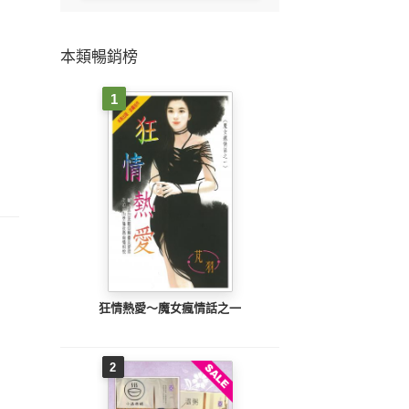
本類暢銷榜
1
狂情熱愛～魔女瘋情話之一
2