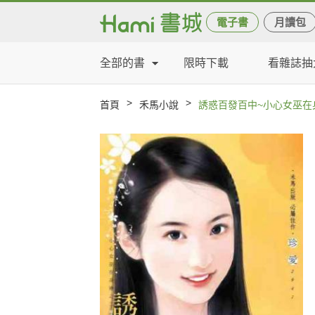
電子書
月讀包
全部的書
限時下載
看雜誌抽
>
>
首頁
禾馬小說
誘惑百發百中~小心女巫在