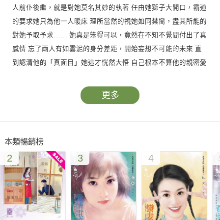
人前仆後繼，就是對她莫名其妙的執著 任由她獅子大開口，霸道
的要求她只為他一人暖床 理所當然的視她如同禁臠，盡其所能的
對她予取予求…… 她真是笨得可以，竟然在不知不覺間付出了真
感情 忘了兩人有如雲泥的身分差距，開始妄想不可能的未來 直
到認清他的「真面目」她這才恍然大悟 自己根本不算他的親密愛
人，而是受他操控的傀儡娃娃…
更多
本類暢銷榜
2
3
4