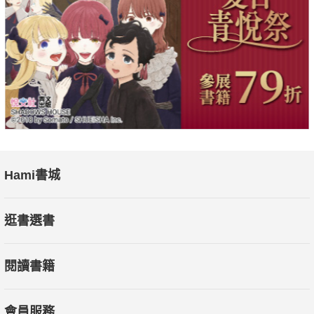
Hami書城
逛書選書
閱讀書籍
會員服務