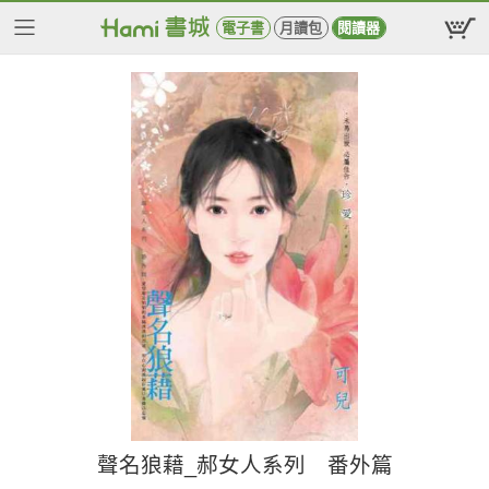
電子書
月讀包
閱讀器
聲名狼藉_郝女人系列 番外篇