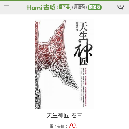
電子書
月讀包
閱讀器
天生神匠 卷三
70
電子書價：
元