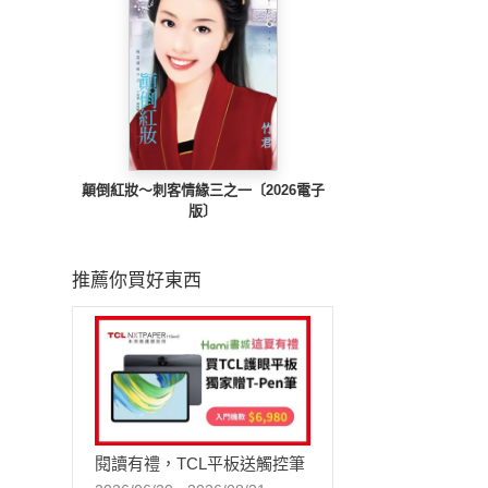
顛倒紅妝～刺客情緣三之一〔2026電子
版〕
推薦你買好東西
閱讀有禮，TCL平板送觸控筆