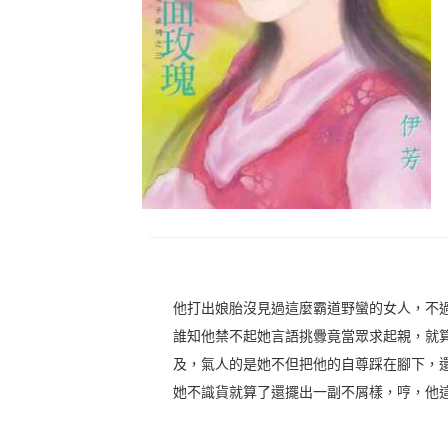
他打出娘胎沒見過這麼霸道野蠻的女人，不
誰知他禁不起她言語挑釁竟當眾求起親，就
及，氣人的是她不但把他的自尊踩在腳下，
她不識貨就算了還擺出一副不屑樣，哼，他