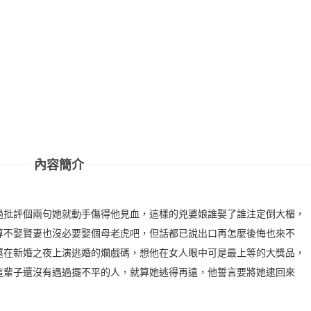
內容簡介
過批評個兩句她就動手傷得他見血，這樣的兇婆娘誰娶了誰注定倒大楣，
算不娶賢妻也沒必要娶個母老虎吧，但話都已說出口再怎麼後悔也來不
還在新婚之夜上演逃婚的爛戲碼，想他在女人眼中可是最上等的大獎品，
這輩子還沒有遇過擺不平的人，就算她逃得再遠，他誓言要將她逮回來