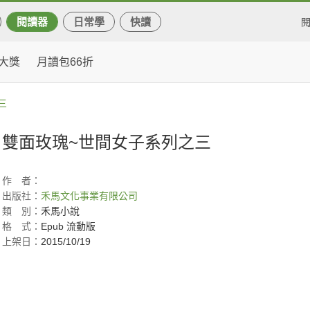
閱讀器
日常學
快讀
大獎
月讀包66折
三
雙面玫瑰~世間女子系列之三
作
者：
出版社：
禾馬文化事業有限公司
類
別：
禾馬小說
格
式：
Epub 流動版
上架日：
2015/10/19