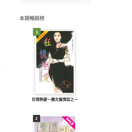
本類暢銷榜
1
狂情熱愛～魔女瘋情話之一
2