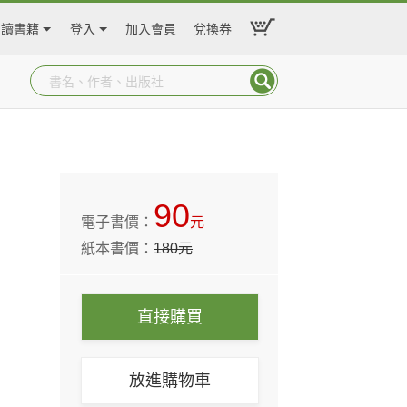
閱讀書籍
登入
加入會員
兌換券
90
電子書價：
元
紙本書價：
180
元
直接購買
放進購物車