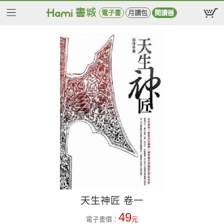
電子書
月讀包
閱讀器
天生神匠 卷一
49
電子書價：
元