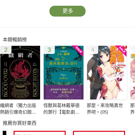
更多
本類暢銷榜
2
3
4
織網者（獨力出版
怪獸與葛林戴華德
那麼，來攻略異世
那
熱銷引爆奇幻圈，
的罪行【電影劇本
界吧。(05)
界
累計破十萬讀者好
書】
推薦你買好東西
評，上千位書評主
齊聲推薦）