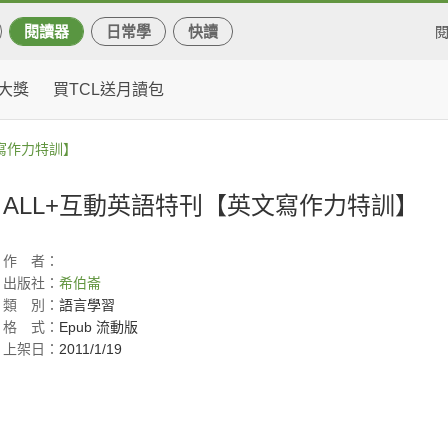
閱讀器
日常學
快讀
大獎
買TCL送月讀包
文寫作力特訓】
ALL+互動英語特刊【英文寫作力特訓】
作
者：
出版社：
希伯崙
類
別：
語言學習
格
式：
Epub 流動版
上架日：
2011/1/19