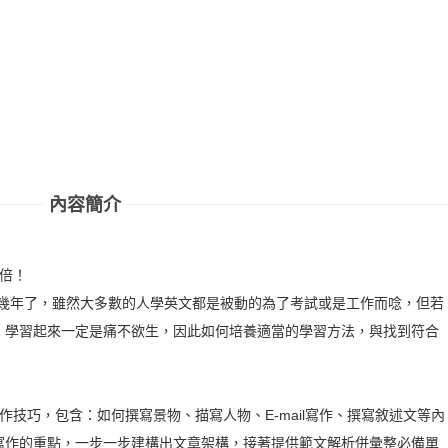
內容簡介
倍！
好幾年了，雖然大多數的人學英文都是被動的為了考試或是工作而唸，但若
，學習起來一定是痛不欲生，因此如何培養適當的學習方法，與找到符合
作技巧，包含：如何撰寫景物、描寫人物、E-mail寫作、撰寫敘述文等內
寫作的重點，一步一步建構出文章架構，接著提供範文解析併彙整必備單