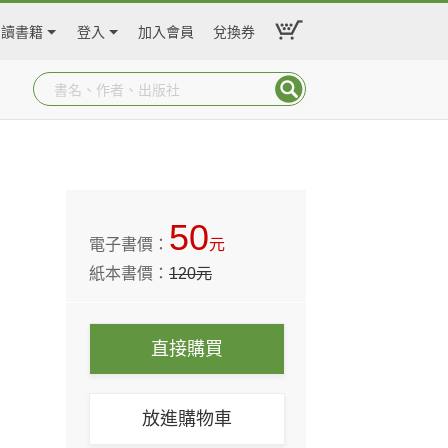
閱讀書籍
登入
加入會員
兌換券
50
電子書價：
元
紙本書價：
120
元
直接購買
放進購物車