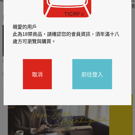
六
四
情
推薦你買好東西
親愛的用戶
此為18禁商品，請確認您的會員資訊，須年滿十八
歲方可瀏覽與購買。
哈利
閱讀有禮，TCL平板送觸
TCL數位筆記本送月讀包1
控筆
年
取消
前往登入
31
2026/06/20 - 2026/08/31
2026/06/20 - 2026/08/31
主題書展