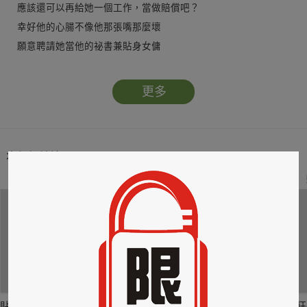
應該還可以再給她一個工作，當做賠償吧？
幸好他的心腸不像他那張嘴那麼壞
願意聘請她當他的祕書兼貼身女傭
上班的第一天，她才發現這真是份苦差事
因為他獨特的「睡癖」簡直讓人嘆為觀止
更多
她不但得想出各種應變政策
還得克制自己不要一直對著他的身體流口水……
本類暢銷榜
2
3
4
貼身剪裁II：如癮
貼心情婦～魅惑之
情竊竹心～魅惑之
狂