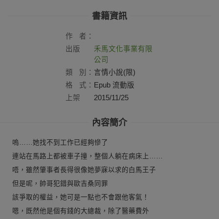
書籍資訊
作
者：
出版
禾馬文化事業有限
社：
公司
類
別：
言情小說(限)
格
式：
Epub 流動版
上架
2015/11/25
日：
內容簡介
嗚……她找不到工作已經夠慘了
連站在馬路上都被車子撞，整個人躺在病床上……
唔，雖然肇事者長得很像她夢寐以求的白馬王子
但是呢，帥哥犯錯與歐吉桑同罪
該爭取的權益，她可是一點也不會跟他客氣！
嗯，既然他是個有錢的大總裁，除了醫藥費外