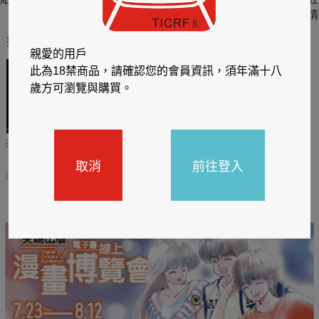
六
四
情
推薦你買好東西
親愛的用戶
此為18禁商品，請確認您的會員資訊，須年滿十八
歲方可瀏覽與購買。
哈利
閱讀有禮，TCL平板送觸
TCL數位筆記本送月讀包1
控筆
年
取消
前往登入
31
2026/06/20 - 2026/08/31
2026/06/20 - 2026/08/31
主題書展