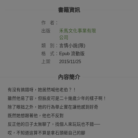
書籍資訊
作
者：
出版
禾馬文化事業有限
社：
公司
類
別：
言情小說(限)
格
式：
Epub 流動版
上架
2015/11/25
日：
內容簡介
有沒有搞錯呀，她居然喊他老伯？！
雖然他易了容，但臉皮可是二十幾歲少年的樣子啊！
除了眼拙之外，她的行為舉止實在讓他感到好奇
既然她想跟著他，他也不反對
反正他的日子太無聊了，找個人來玩玩也不錯──
哎，不知道這算不算是拿石頭砸自己的腳