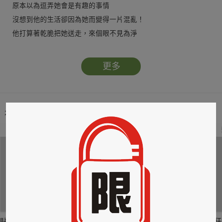
原本以為逗弄她會是有趣的事情
沒想到他的生活卻因為她而變得一片混亂！
他打算著乾脆把她送走，來個眼不見為淨
她卻誤採了他種植的毒花，主動對他「投懷送抱」──
也罷，幫她「解毒」之後，他會對她負起責任的
更多
可她居然不肯答應，還說要到尼姑庵長伴青燈古佛……
本類暢銷榜
2
3
4
貼身剪裁II：如癮
貼心情婦～魅惑之
情竊竹心～魅惑之
狂