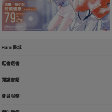
Hami書城
逛書選書
閱讀書籍
會員服務