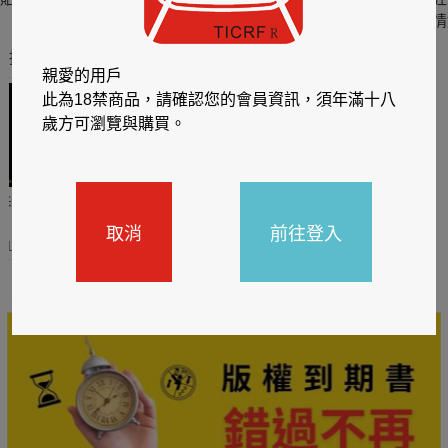
六
四
情
推薦你買好東西
親愛的用戶
此為18禁商品，請確認您的會員資訊，須年滿十八
歲方可瀏覽與購買。
哈利
閱讀有禮，TCL平板送觸
TCL數位筆記本送月讀包1
控筆
年
取消
前往登入
31
2026/06/20 - 2026/08/31
2026/06/20 - 2026/08/31
主題書展