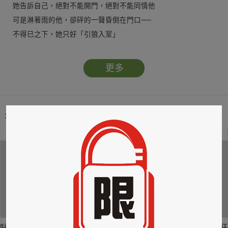
她告訴自己，絕對不能開門，絕對不能同情他
可是淋著雨的他，卻砰的一聲昏倒在門口──
不得已之下，她只好「引狼入室」
才知道原來他的目的，是要她當他的代理孕母！
唉！她真的很需要錢，所以答應出賣自己的身體
更多
而她唯一要適應的，就是他睡著時的怪癖……
本類暢銷榜
2
3
4
貼身剪裁II：如癮
貼心情婦～魅惑之
情竊竹心～魅惑之
狂