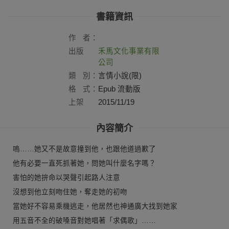
書籍資訊
作
者：
出版
禾馬文化事業有限
社：
公司
類
別：
言情小說(限)
格
式：
Epub 流動版
上架
2015/11/19
日：
內容簡介
嗚……她又不是故意撞到他，也跟他道過歉了
他有必要一直死抓著她，問她叫什麼名字嗎？
害怕的她拚命以哭聲引起路人注意
沒想到他立刻吻住她，奪走她的初吻
當她好不容易乘機逃走，他居然也神通廣大找到她家
用五音不全的破嗓音對她唱著「求偶歌」……