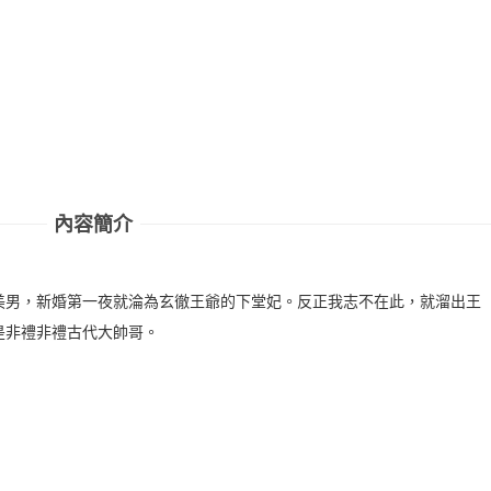
內容簡介
美男，新婚第一夜就淪為玄徹王爺的下堂妃。反正我志不在此，就溜出王
是非禮非禮古代大帥哥。