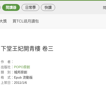
閱讀器
日常學
快讀
大獎
買TCL送月讀包
下堂王妃開青樓 卷三
作
者：
出版社：
POPO原創
類
別：
城邦原創
格
式：
Epub 流動版
上架日：
2011/1/6