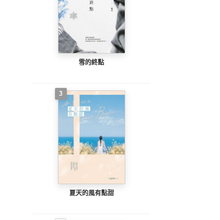
雪的終點
3
夏天的風有點甜