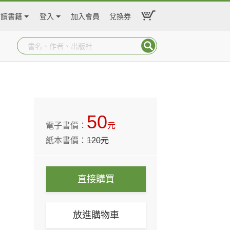
閱讀書籍
登入
加入會員
兌換券
50
電子書價：
元
紙本書價：
120
元
直接購買
放進購物車