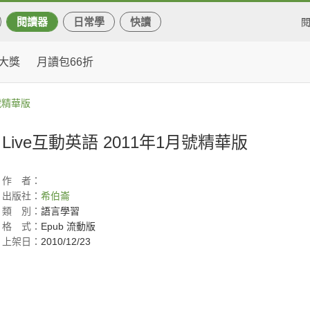
閱讀器
日常學
快讀
大獎
月讀包66折
月號精華版
Live互動英語 2011年1月號精華版
作
者：
出版社：
希伯崙
類
別：
語言學習
格
式：
Epub 流動版
上架日：
2010/12/23