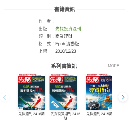
書籍資訊
作
者：
出版
先探投資週刊
社：
類
別：
商業理財
格
式：
Epub 流動版
上架
2010/12/23
日：
系列書資訊
MORE
先探週刊 2416期
先探週刊 2415期
先探投資週刊 2416
先探投
期