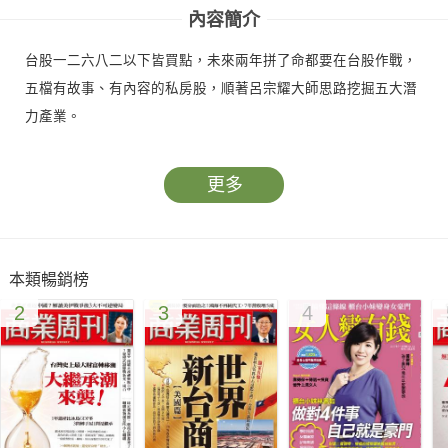
內容簡介
台股一二六八二以下皆買點，未來兩年拼了命都要在台股作戰，
五檔有故事、有內容的私房股，順著呂宗耀大師思路挖掘五大潛
力產業。
更多
本類暢銷榜
2
3
4