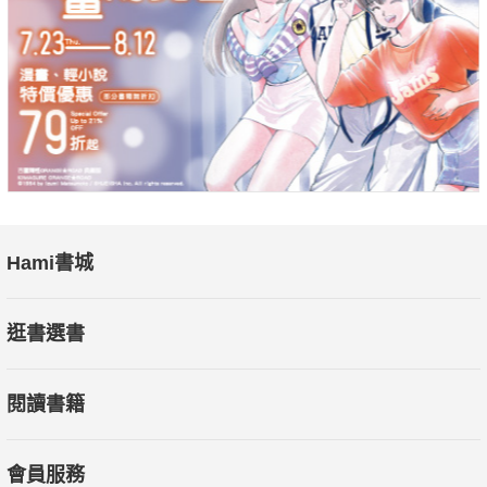
Hami書城
逛書選書
閱讀書籍
會員服務