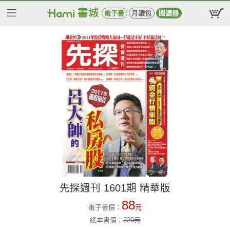
電子書
月讀包
閱讀器
先探週刊 1601期 精華版
88
電子書價：
元
紙本書價：
220
元