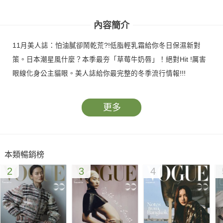
號
內容簡介
11月美人誌：怕油膩卻鬧乾荒?!低脂輕乳霜給你冬日保濕新對
策。日本潮星風什麼？本季最夯「草莓牛奶唇」！絕對Hit !厲害
眼線化身公主貓眼。美人誌給你最完整的冬季流行情報!!!
更多
本類暢銷榜
2
3
4