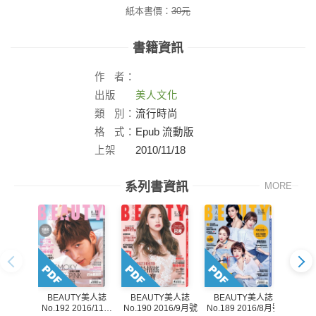
紙本書價：
30
元
書籍資訊
作
者：
出版
美人文化
社：
類
別：
流行時尚
格
式：
Epub 流動版
上架
2010/11/18
日：
系列書資訊
MORE
BEAUTY美人誌
BEAUTY美人誌
BEAUTY美人誌
BE
No.190 2016/9月號
No.192 2016/11月
No.189 2016/8月號
No.18