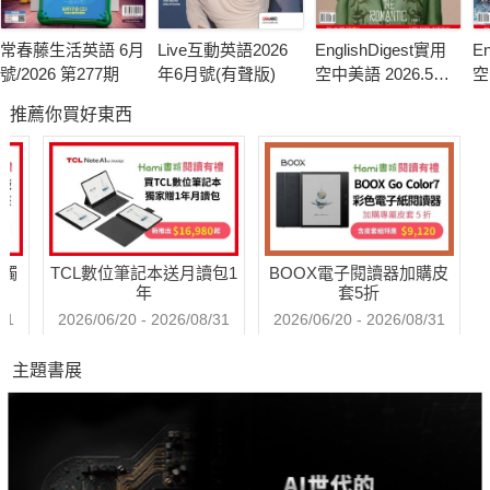
常春藤生活英語 6月
Live互動英語2026
EnglishDigest實用
En
號/2026 第277期
年6月號(有聲版)
空中美語 2026.5月
空
號
月
推薦你買好東西
送觸
TCL數位筆記本送月讀包1
BOOX電子閱讀器加購皮
年
套5折
31
2026/06/20 - 2026/08/31
2026/06/20 - 2026/08/31
主題書展