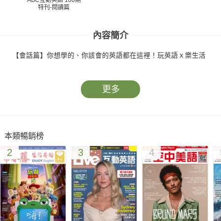
特刊-閱讀篇
內容簡介
【會話篇】你想學的、你該會的英語都在這裡！玩英語ｘ樂生活
更多
本類暢銷榜
2
3
4