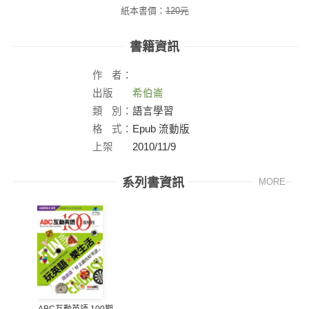
紙本書價：
120
元
書籍資訊
作
者：
出版
希伯崙
社：
類
別：
語言學習
格
式：
Epub 流動版
上架
2010/11/9
日：
系列書資訊
MORE
ABC互動英語 100期