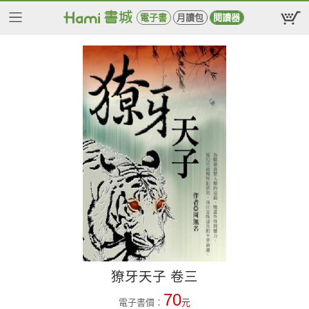
電子書
月讀包
閱讀器
獠牙天子 卷三
70
電子書價：
元