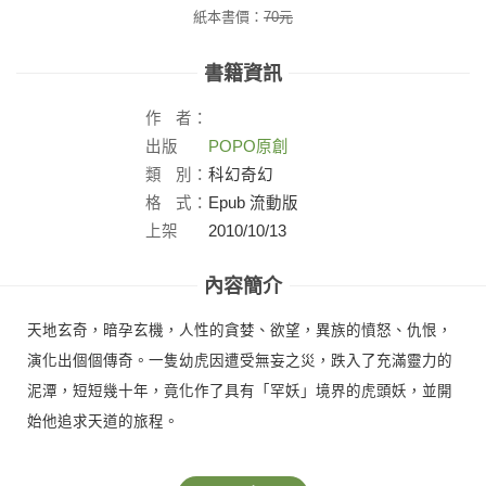
紙本書價：
70
元
書籍資訊
作
者：
出版
POPO原創
社：
類
別：
科幻奇幻
格
式：
Epub 流動版
上架
2010/10/13
日：
內容簡介
天地玄奇，暗孕玄機，人性的貪婪、欲望，異族的憤怒、仇恨，
演化出個個傳奇。一隻幼虎因遭受無妄之災，跌入了充滿靈力的
泥潭，短短幾十年，竟化作了具有「罕妖」境界的虎頭妖，並開
始他追求天道的旅程。