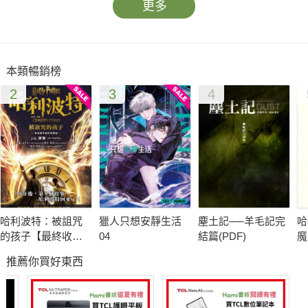
更多
本類暢銷榜
2
3
4
哈利波特：被詛咒
獵人只想安靜生活
塵土記──羊毛記完
哈
的孩子【最終收藏
04
結篇(PDF)
魔
版】
版
推薦你買好東西
發