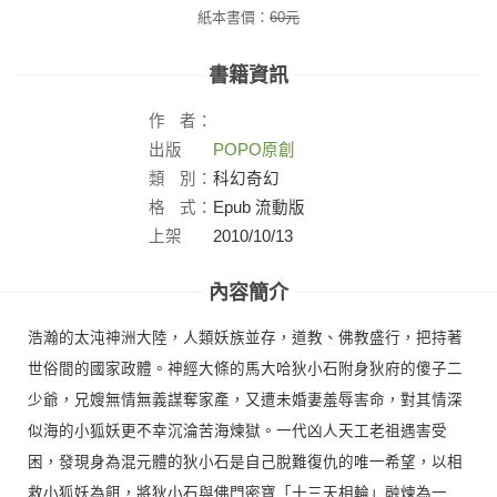
紙本書價：
60
元
書籍資訊
作
者：
出版
POPO原創
社：
類
別：
科幻奇幻
格
式：
Epub 流動版
上架
2010/10/13
日：
內容簡介
浩瀚的太沌神洲大陸，人類妖族並存，道教、佛教盛行，把持著
世俗間的國家政體。神經大條的馬大哈狄小石附身狄府的傻子二
少爺，兄嫂無情無義謀奪家產，又遭未婚妻羞辱害命，對其情深
似海的小狐妖更不幸沉淪苦海煉獄。一代凶人天工老祖遇害受
困，發現身為混元體的狄小石是自己脫難復仇的唯一希望，以相
救小狐妖為餌，將狄小石與佛門密寶「十三天相輪」融煉為一