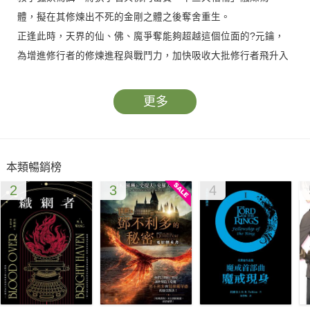
體，擬在其修煉出不死的金剛之體之後奪舍重生。
正逢此時，天界的仙、佛、魔爭奪能夠超越這個位面的?元鑰，
為增進修行者的修煉進程與戰鬥力，加快吸收大批修行者飛升入
天界進行對抗，暗中發起了席捲三界的戰爭殺戮……
更多
本類暢銷榜
2
3
4