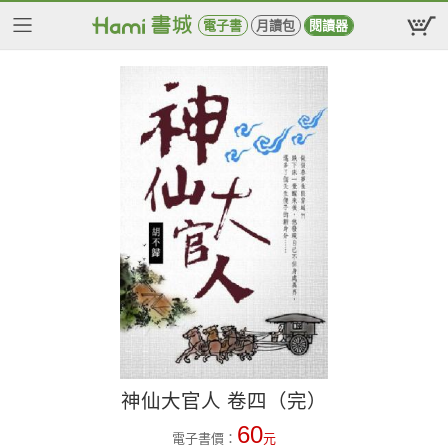
電子書
月讀包
閱讀器
神仙大官人 卷四（完）
60
電子書價：
元