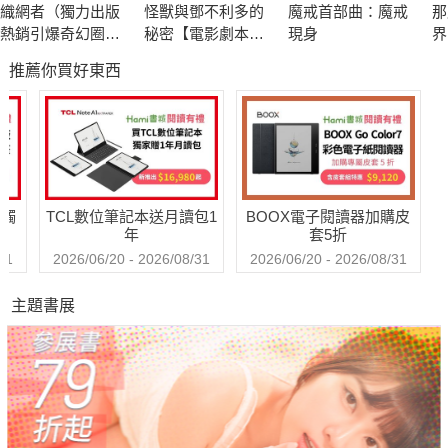
織網者（獨力出版
怪獸與鄧不利多的
魔戒首部曲：魔戒
那
熱銷引爆奇幻圈，
秘密【電影劇本
現身
界
累計破十萬讀者好
書】
推薦你買好東西
評，上千位書評主
齊聲推薦）
送觸
TCL數位筆記本送月讀包1
BOOX電子閱讀器加購皮
年
套5折
31
2026/06/20 - 2026/08/31
2026/06/20 - 2026/08/31
主題書展