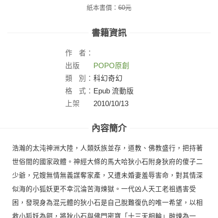
紙本書價：
60
元
書籍資訊
作
者：
出版
POPO原創
社：
類
別：
科幻奇幻
格
式：
Epub 流動版
上架
2010/10/13
日：
內容簡介
浩瀚的太沌神洲大陸，人類妖族並存，道教、佛教盛行，把持著
世俗間的國家政體。神經大條的馬大哈狄小石附身狄府的傻子二
少爺，兄嫂無情無義謀奪家產，又遭未婚妻羞辱害命，對其情深
似海的小狐妖更不幸沉淪苦海煉獄。一代凶人天工老祖遇害受
困，發現身為混元體的狄小石是自己脫難復仇的唯一希望，以相
救小狐妖為餌，將狄小石與佛門密寶「十三天相輪」融煉為一