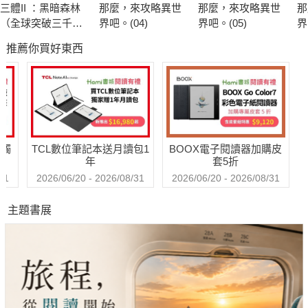
三體II ：黑暗森林
那麼，來攻略異世
那麼，來攻略異世
那
（全球突破三千萬
界吧。(04)
界吧。(05)
界
冊燙銀簽名版）
推薦你買好東西
送觸
TCL數位筆記本送月讀包1
BOOX電子閱讀器加購皮
年
套5折
31
2026/06/20 - 2026/08/31
2026/06/20 - 2026/08/31
主題書展