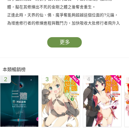
體，擬在其修煉出不死的金剛之體之後奪舍重生。
正逢此時，天界的仙、佛、魔爭奪能夠超越這個位面的?元鑰，
為增進修行者的修煉進程與戰鬥力，加快吸收大批修行者飛升入
天界進行對抗，暗中發起了席捲三界的戰爭殺戮……
更多
本類暢銷榜
2
3
4