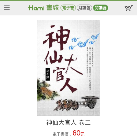
電子書
月讀包
閱讀器
神仙大官人 卷二
60
電子書價：
元