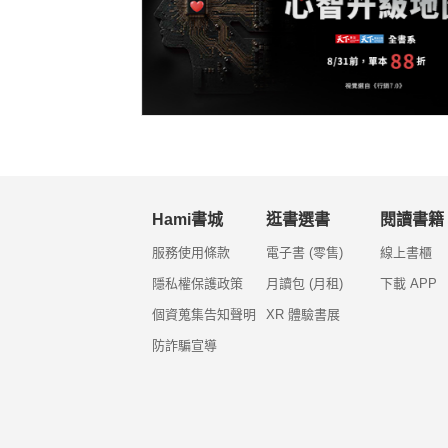
Hami書城
逛書選書
閱讀書籍
服務使用條款
電子書 (零售)
線上書櫃
隱私權保護政策
月讀包 (月租)
下載 APP
個資蒐集告知聲明
XR 體驗書展
防詐騙宣導