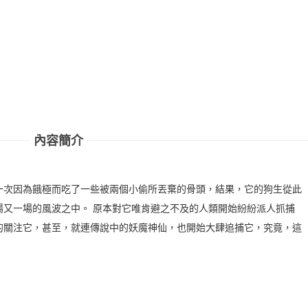
內容簡介
一次因為餓極而吃了一些被兩個小偷所丟棄的骨頭，結果，它的狗生從此
場又一場的風波之中。 原本對它唯肯避之不及的人類開始紛紛派人抓捕
的關注它，甚至，就連傳說中的妖魔神仙，也開始大肆追捕它，究竟，這