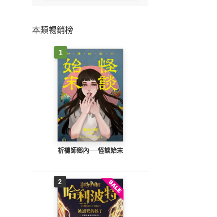
本類暢銷榜
1
祈禱師鄉內──怪談始末
2