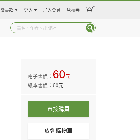
閱讀書籍
登入
加入會員
兌換券
60
電子書價：
元
紙本書價：
60
元
直接購買
放進購物車