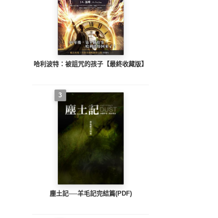
哈利波特：被詛咒的孩子【最終收藏版】
3
塵土記──羊毛記完結篇(PDF)