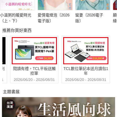
小溫粥的暖愛時光
愛情電燈泡〔2026
蠻妻〔2026電子
顛
（上、下）
電子版〕
版〕
緣
子
推薦你買好東西
哈利
閱讀有禮，TCL平板送觸
TCL數位筆記本送月讀包1
控筆
年
31
2026/06/20 - 2026/08/31
2026/06/20 - 2026/08/31
主題書展