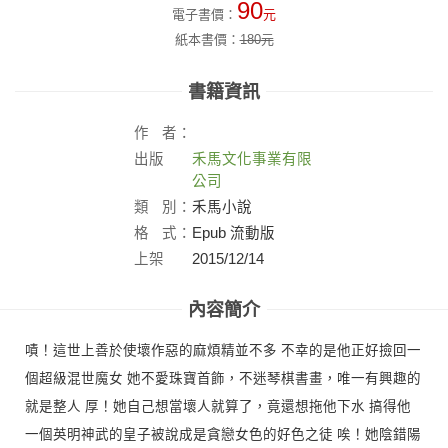
90
電子書價：
元
紙本書價：
180
元
書籍資訊
作
者：
出版
禾馬文化事業有限
社：
公司
類
別：
禾馬小說
格
式：
Epub 流動版
上架
2015/12/14
日：
內容簡介
嘖！這世上善於使壞作惡的麻煩精並不多 不幸的是他正好撿回一
個超級混世魔女 她不愛珠寶首飾，不迷琴棋書畫，唯一有興趣的
就是整人 厚！她自己想當壞人就算了，竟還想拖他下水 搞得他
一個英明神武的皇子被說成是貪戀女色的好色之徒 唉！她陰錯陽