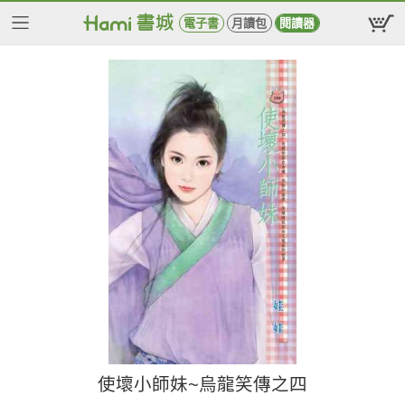
電子書
月讀包
閱讀器
使壞小師妹~烏龍笑傳之四