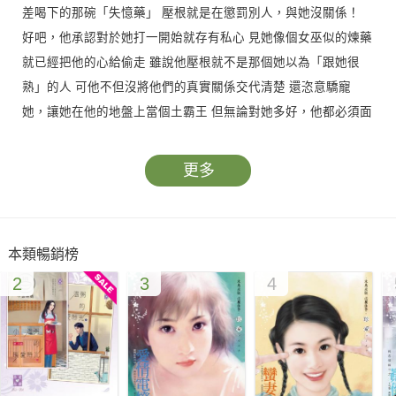
差喝下的那碗「失憶藥」 壓根就是在懲罰別人，與她沒關係！
好吧，他承認對於她打一開始就存有私心 見她像個女巫似的煉藥
就已經把他的心給偷走 雖說他壓根就不是那個她以為「跟她很
熟」的人 可他不但沒將他們的真實關係交代清楚 還恣意驕寵
她，讓她在他的地盤上當個土霸王 但無論對她多好，他都必須面
對一個無力改變的事實—— 在她心裡牢牢住著別人，他不過是個
代替品…
更多
本類暢銷榜
2
3
4