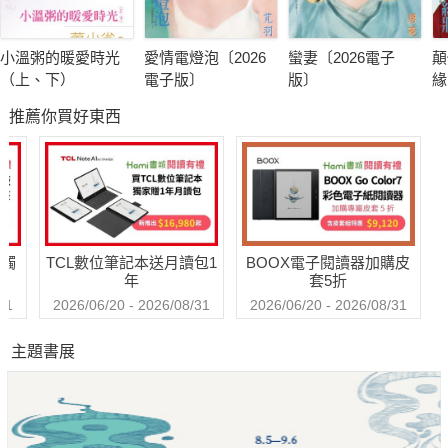
小溫粥的暖愛時光
愛情電燈泡〔2026
蠻妻〔2026電子
顛
（上、下）
電子版〕
版〕
緣
子
推薦你買好東西
送觸
TCL數位筆記本送月讀包1
BOOX電子閱讀器加購皮
年
套5折
31
2026/06/20 - 2026/08/31
2026/06/20 - 2026/08/31
主題書展