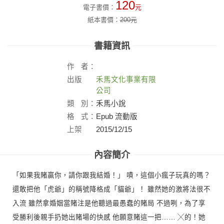
120
電子書價：
元
紙本書價：
200
元
書籍資訊
作
者：
出版
禾馬文化事業有限
社：
公司
類
別：
禾馬小說
格
式：
Epub 流動版
上架
2015/12/15
日：
內容簡介
「如果我賭贏你，請你跟我結婚！」 嘖，這個小瘋子玩真的嗎？
還敢把他「虎爺」的稱號降格成「貓爺」！ 雖然她的激將法很不
入流 雖然拿婚姻當賭注是他聽過最愚蠢的賭局 不過咧，為了享
受勝利後親手扔她出賭場的快感 他願意賭這一把…… ╳的！她