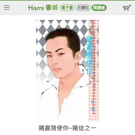
電子書
月讀包
閱讀器
賭贏隨便你~賭徒之一