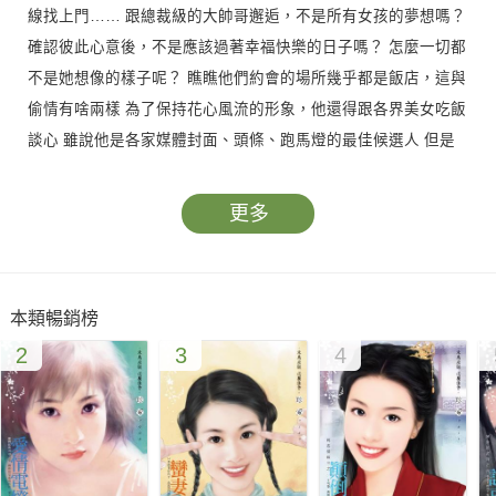
線找上門…… 跟總裁級的大帥哥邂逅，不是所有女孩的夢想嗎？
確認彼此心意後，不是應該過著幸福快樂的日子嗎？ 怎麼一切都
不是她想像的樣子呢？ 瞧瞧他們約會的場所幾乎都是飯店，這與
偷情有啥兩樣 為了保持花心風流的形象，他還得跟各界美女吃飯
談心 雖說他是各家媒體封面、頭條、跑馬燈的最佳候選人 但是
要她出賣自己去倒貼搶新聞？門都沒有！ 只不過一篇八卦報導卻
讓她從天堂掉到了地獄…
更多
本類暢銷榜
2
3
4