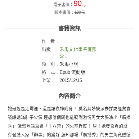
90
電子書價：
元
紙本書價：
180
元
書籍資訊
作
者：
出版
禾馬文化事業有限
社：
公司
類
別：
禾馬小說
格
式：
Epub 流動版
上架
2015/12/15
日：
內容簡介
她最近是走霉運，還是讓衰神附身？ 莫名其妙被派去採訪經貿會
議讓她滿肚子火氣 連想偷個閒也能聽到激情男女大膽演出「廣播
秀」 鶯聲燕語直逼「十八禁」的火辣程度！ 厚！她發誓真的沒
有偷聽人家「辦事」的癖好 怎知那場「廣播秀」的男主角竟然循