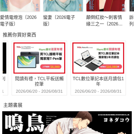
愛情電燈泡〔2026
蠻妻〔2026電子
顛倒紅妝～刺客情
訴
電子版〕
版〕
緣三之一〔2026電
列
子版〕
版
推薦你買好東西
哈利
閱讀有禮，TCL平板送觸
TCL數位筆記本送月讀包1
控筆
年
31
2026/06/20 - 2026/08/31
2026/06/20 - 2026/08/31
主題書展