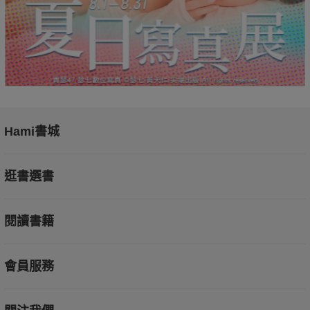
Hami書城
逛書選書
閱讀書籍
會員服務