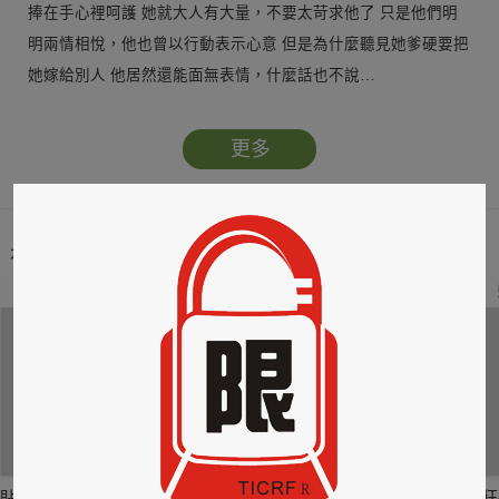
捧在手心裡呵護 她就大人有大量，不要太苛求他了 只是他們明
明兩情相悅，他也曾以行動表示心意 但是為什麼聽見她爹硬要把
她嫁給別人 他居然還能面無表情，什麼話也不說…
更多
本類暢銷榜
2
3
4
貼身剪裁II：如癮
貼心情婦～魅惑之
情竊竹心～魅惑之
狂