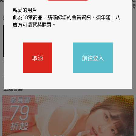
六
四
情
親愛的用戶
推薦你買好東西
此為18禁商品，請確認您的會員資訊，須年滿十八
歲方可瀏覽與購買。
取消
前往登入
哈利
閱讀有禮，TCL平板送觸
TCL數位筆記本送月讀包1
控筆
年
31
2026/06/20 - 2026/08/31
2026/06/20 - 2026/08/31
主題書展