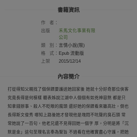
書籍資訊
作
者：
出版
禾馬文化事業有限
社：
公司
類
別：
言情小說(限)
格
式：
Epub 流動版
上架
2015/12/14
日：
內容簡介
打從得知父親找了個保鏢要護送她回家後 她就十分好奇那位俠客
究竟長得是何模樣 聽表姊說江湖中人個個有如兇神惡煞 都是只
知拿錢辦事、殺人不眨眼的魔頭 還好她的保鏢看來雖高壯，倒也
長得斯文俊秀 哪知上路後她才發現他是塊悶不吭聲的臭石頭 常
常她說了一百句，他老兄還不見得回她一個字 厚，分明是將「沉
默是金」這句至理名言奉為聖旨 不過看在他確實盡心守護，把她