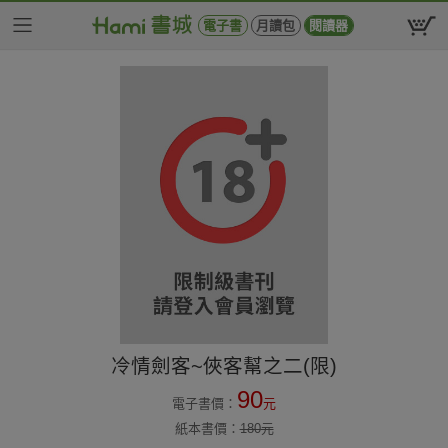
電子書
月讀包
閱讀器
冷情劍客~俠客幫之二(限)
90
電子書價：
元
紙本書價：
180
元