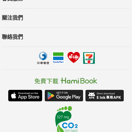
關注我們
聯絡我們