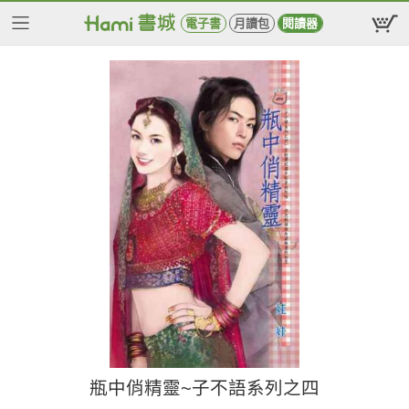
電子書
月讀包
閱讀器
瓶中俏精靈~子不語系列之四