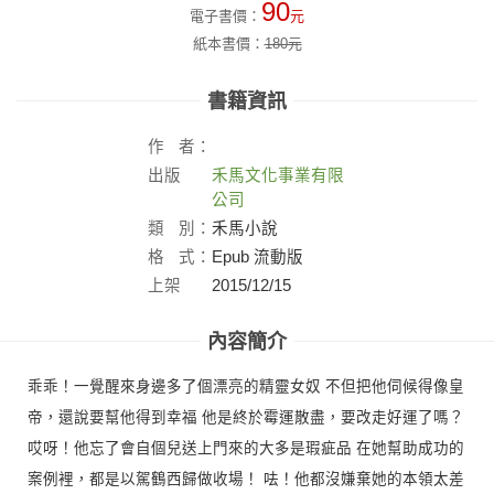
90
電子書價：
元
紙本書價：
180
元
書籍資訊
作
者：
出版
禾馬文化事業有限
社：
公司
類
別：
禾馬小說
格
式：
Epub 流動版
上架
2015/12/15
日：
內容簡介
乖乖！一覺醒來身邊多了個漂亮的精靈女奴 不但把他伺候得像皇
帝，還說要幫他得到幸福 他是終於霉運散盡，要改走好運了嗎？
哎呀！他忘了會自個兒送上門來的大多是瑕疵品 在她幫助成功的
案例裡，都是以駕鶴西歸做收場！ 呿！他都沒嫌棄她的本領太差