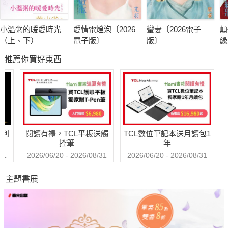
小溫粥的暖愛時光
愛情電燈泡〔2026
蠻妻〔2026電子
顛
（上、下）
電子版〕
版〕
緣
子
推薦你買好東西
哈利
閱讀有禮，TCL平板送觸
TCL數位筆記本送月讀包1
控筆
年
31
2026/06/20 - 2026/08/31
2026/06/20 - 2026/08/31
主題書展