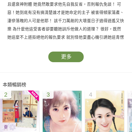
且還衰神附體 她竟然敢要求他先自我反省，否則報仇免談！ 可
惡！她到底有沒有搞清楚誰才是她命定的主子 被害得傾家蕩產、
淒慘落魄的人可是他耶！ 該千刀萬剮的大壞蛋日子過得逍遙又快
樂 為什麼他這受害者卻要聽她訓斥他做人的道理？ 很好，既然
她這麼不上道拒絕他的報仇要求 就別怪他耍盡心機引誘她這青愣
子墜入情網 利用她對他的愛來打破她絕不用法術傷人的原則…
更多
本類暢銷榜
2
3
4